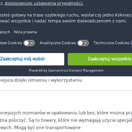
ostarczenie ściśle określonych partii dóbr w uzgodnione z od
zróżnia się kilka typów dostaw: dostawy bezpośrednie/pośr
ielone, dostawy nadmierne/niepełne
portowa
 to pojęcie związane ściśle z istnieniem sieci infrastruktur
nsportowych) oraz usług transportowych. To stopień łatwoś
ejsca dzięki istnieniu i wykorzystaniu
 mniejszych rozmiarów w opakowaniu lub bez, które można pr
żna policzyć. Są to towary, które nie wymagają użycia spec
owych. Mogą być one transportowane