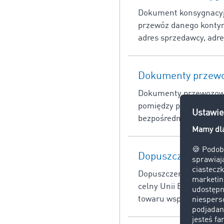
Dokument konsygnacyjn
przewóz danego kontyn
adres sprzedawcy, adre
Dokumenty przew
Dokumenty przewozowe
pomiędzy podmiotami 
bezpośrednio z uregul
Dopuszczenie do o
Dopuszczenie do obro
celny Unii Europejskie
towaru wspólnotowego.