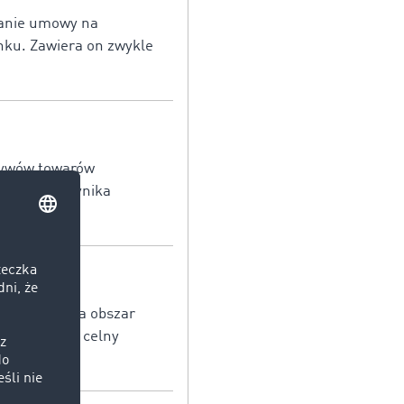
sanie umowy na
nku. Zawiera on zwykle
ływów towarów
nsporcie wynika
lnotowych na obszar
je on status celny