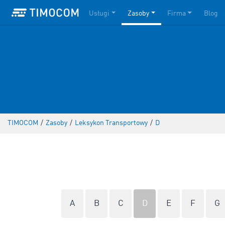
Usługi
Zasoby
Firma
Blog
TIMOCOM
/
Zasoby
/
Leksykon Transportowy
/
D
A
B
C
D
E
F
G