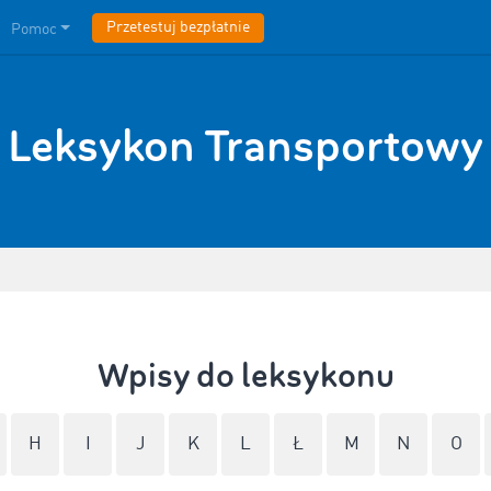
Przetestuj bezpłatnie
Pomoc
Leksykon Transportowy
Wpisy do leksykonu
H
I
J
K
L
Ł
M
N
O