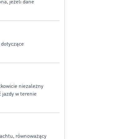
na, jeżeli dane
y dotyczące
łkowicie niezależny
 jazdy w terenie
rachtu, równoważący