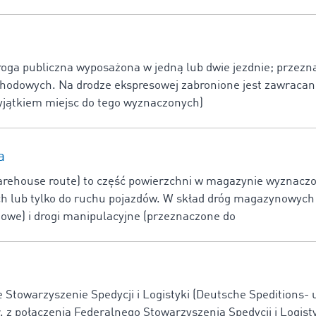
roga publiczna wyposażona w jedną lub dwie jezdnie; przezn
odowych. Na drodze ekspresowej zabronione jest zawracani
wyjątkiem miejsc do tego wyznaczonych)
a
ehouse route) to część powierzchni w magazynie wyznaczo
h lub tylko do ruchu pojazdów. W skład dróg magazynowych
owe) i drogi manipulacyjne (przeznaczone do
e Stowarzyszenie Spedycji i Logistyki (Deutsche Speditions-
r. z połączenia Federalnego Stowarzyszenia Spedycji i Logist