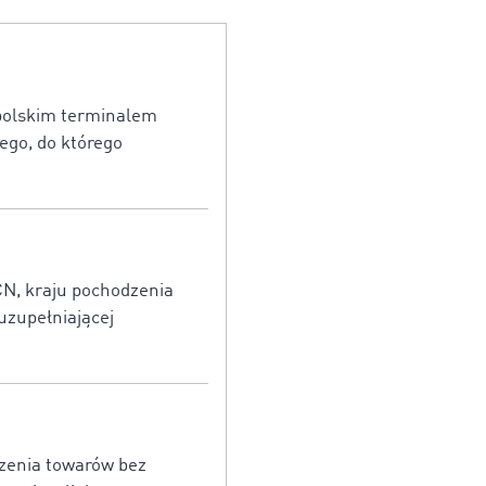
 polskim terminalem
go, do którego
CN, kraju pochodzenia
uzupełniającej
dzenia towarów bez