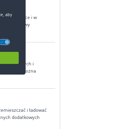
biorcą miejsce i w
ednie, dostawy
y (naturalnych i
ci, z jakim można
zemieszczać i ładować
jalnych dodatkowych