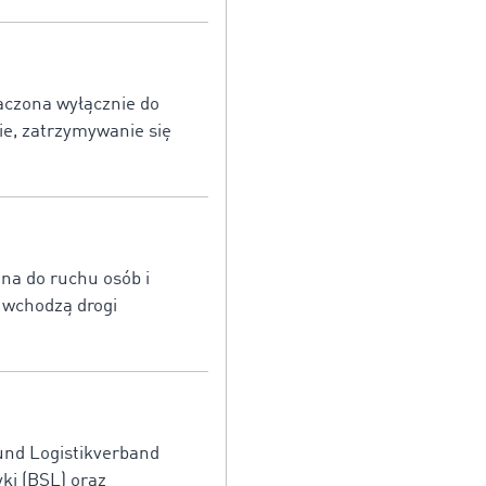
aczona wyłącznie do
e, zatrzymywanie się
na do ruchu osób i
 wchodzą drogi
 und Logistikverband
yki (BSL) oraz