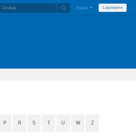
Logowanie
Polski
P
R
S
T
U
W
Z