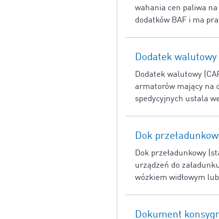
wahania cen paliwa na 
dodatków BAF i ma pra
Dodatek walutowy
Dodatek walutowy (CAF
armatorów mający na c
spedycyjnych ustala w
Dok przeładunkow
Dok przeładunkowy (sta
urządzeń do załadunku
wózkiem widłowym lu
Dokument konsygn