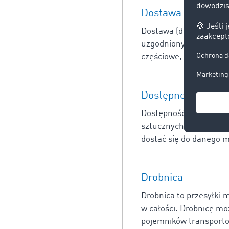
Dostawa
Dostawa (delivery) to d
uzgodnionym czasie. Ro
częściowe, dostawy dz
Dostępność trans
Dostępność transportowa
sztucznych szlaków tra
dostać się do danego mi
Drobnica
Drobnica to przesyłki
w całości. Drobnicę mo
pojemników transport