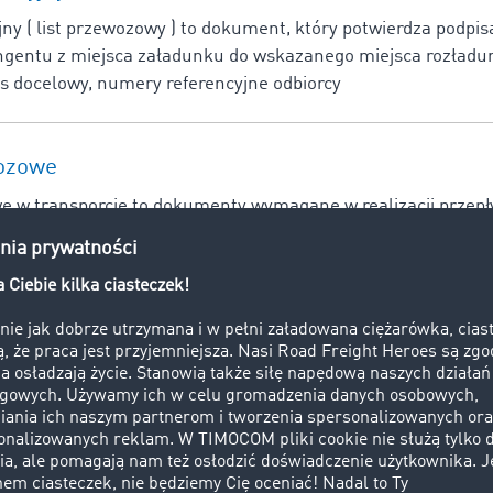
y ( list przewozowy ) to dokument, który potwierdza podpi
gentu z miejsca załadunku do wskazanego miejsca rozładu
s docelowy, numery referencyjne odbiorcy
ozowe
 w transporcie to dokumenty wymagane w realizacji przep
gospodarczymi. Rodzaj dokumentów wykorzystywanych w tra
owań prawnych (konwencje, ustawy, umowy, rozporządzenia
brotu
tu ma zastosowanie w przypadku przywozu towarów niewspó
j. Po objęciu tą procedurą towaru niewspólnotowego otrzymu
 Dopuszczenie do obrotu może nastąpić