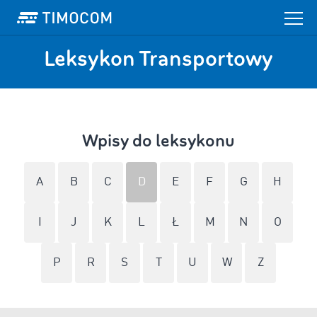
Leksykon Transportowy
Wpisy do leksykonu
A
B
C
D
E
F
G
H
I
J
K
L
Ł
M
N
O
P
R
S
T
U
W
Z