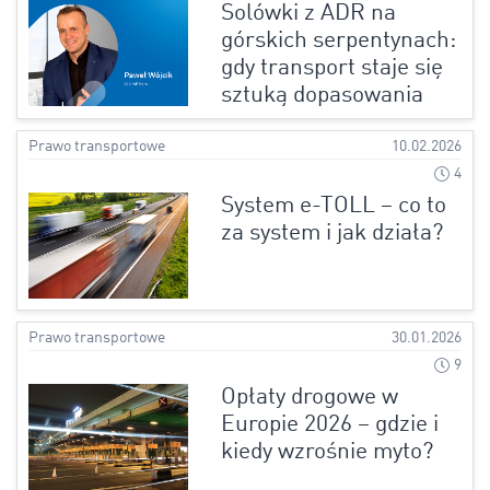
Solówki z ADR na
górskich serpentynach:
gdy transport staje się
sztuką dopasowania
Prawo transportowe
10.02.2026
4
System e-TOLL – co to
za system i jak działa?
Prawo transportowe
30.01.2026
9
Opłaty drogowe w
Europie 2026 – gdzie i
kiedy wzrośnie myto?