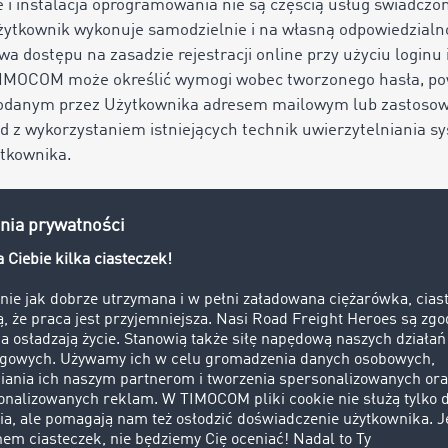
e i instalacja oprogramowania nie są częścią usług świadczo
ytkownik wykonuje samodzielnie i na własną odpowiedzialn
a dostępu na zasadzie rejestracji online przy użyciu loginu 
a TIMOCOM może określić wymogi wobec tworzonego hasła, po
podanym przez Użytkownika adresem mailowym lub zastosow
ad z wykorzystaniem istniejących technik uwierzytelniania 
tkownika.
erzytelniania wieloskładnikowego w celu zalogowania się
ownika i hasła wymagane jest podanie jednorazowo wygener
wem drugiego autoryzowanego urządzenia, takiego jak smart
st zobowiązany do ochrony tego drugiego urządzenia, a także
tępem i do przechowywania ich w bezpiecznym miejscu.
wanie wymaganego sprzętu komputerowego, oprogramowania 
kownika, który ponosi wyłączną odpowiedzialność w tym za
prawniona do dokonywania zmian w swoich usługach w ramac
ostaną przez to ograniczone ich istotne parametry. Usługi m