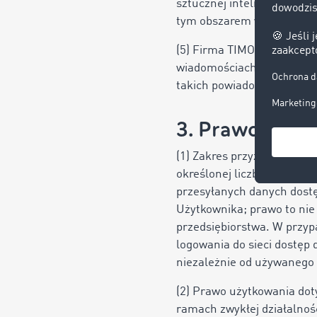
sztucznej inteligencji (zw
tym obszarem w jego firm
(5) Firma TIMOCOM może p
wiadomościach lub transak
takich powiadomień, czasu
3. Prawo użyt
(1) Zakres przyznanego na
określonej liczby dostępów
przesyłanych danych dost
Użytkownika; prawo to nie
przedsiębiorstwa. W przyp
logowania do sieci dostęp
niezależnie od używanego 
(2) Prawo użytkowania dot
ramach zwykłej działalnoś