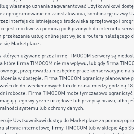
ug własnego uznania zagwarantować Użytkownikowi dostęp
zez oprogramowanie do zainstalowania, kombinację nazwy Uż
przez interfejs do istniejącego środowiska sprzętowego i pr
e jest możliwe za pomocą podłączonych do internetu serwe
m przekazania usług online jest wyjście routera należącego
e się Marketplace .
 w których używane przez firmę TIMOCOM serwery są niedost
na które firma TIMOCOM nie ma wpływu, lub gdy firma TIMO
mownego, przeprowadza niezbędne prace konserwacyjne na 
kłócenia w dostępie. Firma TIMOCOM ograniczy planowane p
iwości do dni weekendowych lub do czasu między godziną 18.
 dni robocze. Firma TIMOCOM może tymczasowo ograniczyć
ymagają tego wytyczne urzędowe lub przepisy prawa, albo jeś
gralności systemu lub ochrony danych.
oferuje Użytkownikowi dostęp do Marketplace za pomocą op
na stronie internetowej firmy TIMOCOM lub w sklepie App S