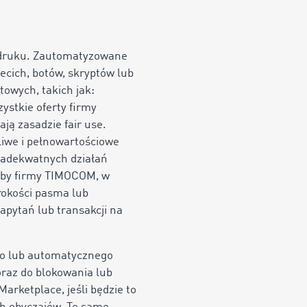
b druku. Zautomatyzowane
ecich, botów, skryptów lub
owych, takich jak:
stkie oferty firmy
ą zasadzie fair use.
iwe i pełnowartościowe
 adekwatnych działań
soby firmy TIMOCOM, w
rokości pasma lub
pytań lub transakcji na
go lub automatycznego
raz do blokowania lub
rketplace, jeśli będzie to