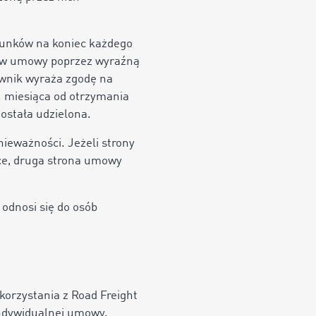
runków na koniec każdego
ów umowy poprzez wyraźną
ownik wyraża zgodę na
 1 miesiąca od otrzymania
ostała udzielona.
ieważności. Jeżeli strony
ce, druga strona umowy
 odnosi się do osób
orzystania z Road Freight
 indywidualnej umowy.