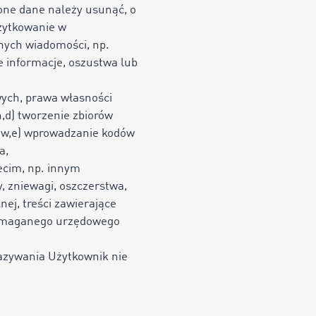
ne dane należy usunąć, o
użytkowanie w
nych wiadomości, np.
e informacje, oszustwa lub
wych, prawa własności
,
d) tworzenie zbiorów
ów,
e) wprowadzanie kodów
a,
ecim, np. innym
, zniewagi, oszczerstwa,
ej, treści zawierające
 wymaganego urzędowego
kazywania Użytkownik nie