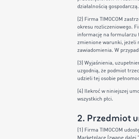
działalnością gospodarczą.
(2) Firma TIMOCOM zastrze
okresu rozliczeniowego.
informację na formularzu 
zmienione warunki, jeżeli 
zawiadomienia. W przypadku
(3) Wyjaśnienia, uzupełni
uzgodnią, że podmiot trz
udzieli tej osobie pełno
(4) Ilekroć w niniejszej u
wszystkich płci.
2. Przedmiot
(1) Firma TIMOCOM udostęp
Marketplace (zwane dalej "