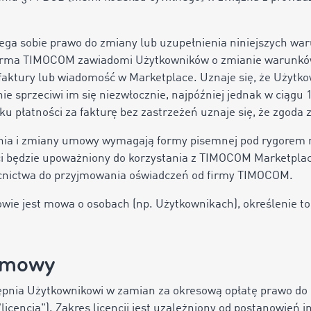
ga sobie prawo do zmiany lub uzupełnienia niniejszych wa
 Firma TIMOCOM zawiadomi Użytkowników o zmianie warunk
faktury lub wiadomość w Marketplace. Uznaje się, że Użytk
nie sprzeciwi im się niezwłocznie, najpóźniej jednak w ciągu
 płatności za fakturę bez zastrzeżeń uznaje się, że zgoda z
enia i zmiany umowy wymagają formy pisemnej pod rygorem n
eci będzie upoważniony do korzystania z TIMOCOM Marketpla
mocnictwa do przyjmowania oświadczeń od firmy TIMOCOM.
mowie jest mowa o osobach (np. Użytkownikach), określenie to
 umowy
nia Użytkownikowi w zamian za okresową opłatę prawo do k
licencją"). Zakres licencji jest uzależniony od postanowień