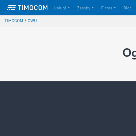
Usługi
Zasoby
Firma
Blog
TIMOCOM
/
OWU
Og