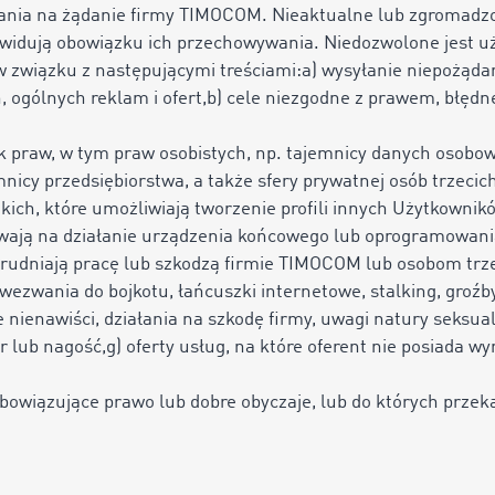
ia na żądanie firmy TIMOCOM. Nieaktualne lub zgromadzo
zewidują obowiązku ich przechowywania. Niedozwolone jest 
w związku z następującymi treściami:a) wysyłanie niepożąda
ogólnych reklam i ofert,
b) cele niezgodne z prawem, błędn
ek praw, w tym praw osobistych, np. tajemnicy danych osobo
mnicy przedsiębiorstwa, a także sfery prywatnej osób trzecich
kich, które umożliwiają tworzenie profili innych Użytkownik
wają na działanie urządzenia końcowego lub oprogramowani
 utrudniają pracę lub szkodzą firmie TIMOCOM lub osobom trz
wezwania do bojkotu, łańcuszki internetowe, stalking, groźby
nienawiści, działania na szkodę firmy, uwagi natury seksualn
r lub nagość,
g) oferty usług, na które oferent nie posiada
 obowiązujące prawo lub dobre obyczaje, lub do których prze