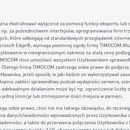
ożna ekstrahować wyłącznie za pomocą funkcji eksportu lu
, np. za pośrednictwem interfejsów, oprogramowania firm trz
ch, które odbiegają od standardowych przeglądarek internet
crosoft Edge®, wymaga pisemnej zgody firmy TIMOCOM.Wszy
kowanie w nieograniczonym zakresie za stałą cenę podlegaj
a TIMOCOM chce umożliwić wszystkim Użytkownikom sprawiedl
. Dlatego firma TIMOCOM zastrzega sobie prawo do podjęcia
tkownika, jeżeli sposób, w jaki będzie on wykorzystywał za
topniu zakłóci sprawiedliwy podział wydajności serwera, sze
 adekwatnym działaniem może być np. ograniczenie liczby za
jedną licencję lub zmniejszenie ilości miejsca w pamięci.
ega sobie prawo, choć nie ma takiego obowiązku, do ręczne
ania danych/wiadomości wprowadzonych przez Użytkownika o
adomości, a także do przerwania połączenia Użytkownika z Ma