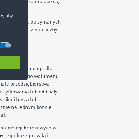
ść, że osoby zajmujące się
a o ofertach, otrzymanych
oraz ograniczenia liczby
 indywidualnie np. dla
b dla określonego wolumenu
ale przedsiębiorstwa
 użytkowania lub oddziały
nika i hasła lub
znie na jednym koncie,
a).
 informacji branżowych w
yć zgodne z prawdą i