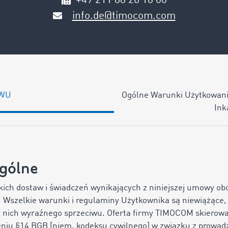
+49 211 88 26 16 00
info.de@timocom.com
WU
Ogólne Warunki Użytkowan
Ink
ogólne
lkich dostaw i świadczeń wynikających z niniejszej umowy ob
 Wszelkie warunki i regulaminy Użytkownika są niewiążące, 
 nich wyraźnego sprzeciwu. Oferta firmy TIMOCOM skierowan
niu §14 BGB [niem. kodeksu cywilnego] w związku z prowad