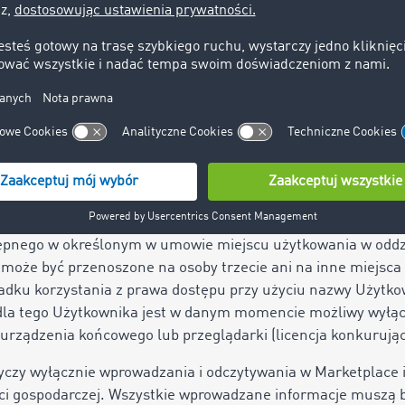
ane dalej AI). Użytkownik zapewnia na własną odpowiedzialno
ie posiadają wymagane kompetencje.
rzesyłać Użytkownikowi poprzez Marketplace powiadomieni
cjach. Firma TIMOCOM zastrzega sobie prawo do określenia 
 ich wyświetlania i okresu ich przechowywania.
kowania
 podstawie niniejszej umowy prawa użytkowania jest ustalany
 (kont) indywidualnych, dla określonej liczby transakcji lu
ępnego w określonym w umowie miejscu użytkowania w oddzi
 może być przenoszone na osoby trzecie ani na inne miejsca
adku korzystania z prawa dostępu przy użyciu nazwy Użytkow
 dla tego Użytkownika jest w danym momencie możliwy wyłąc
urządzenia końcowego lub przeglądarki (licencja konkurując
yczy wyłącznie wprowadzania i odczytywania w Marketplace
ci gospodarczej. Wszystkie wprowadzane informacje muszą b