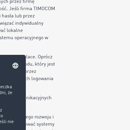
nych przez firmę
ość. Jeśli firma TIMOCOM
i hasła lub przez
wiązać indywidualny
ać lokalne
systemu operacyjnego w
 do Marketplace. Oprócz
owanego kodu, który jest
fon (np. poprzez
 swoich danych logowania
i łączy komunikacyjnych
kresie.
h ich dalszego rozwoju i
ogą wykorzystywać systemy