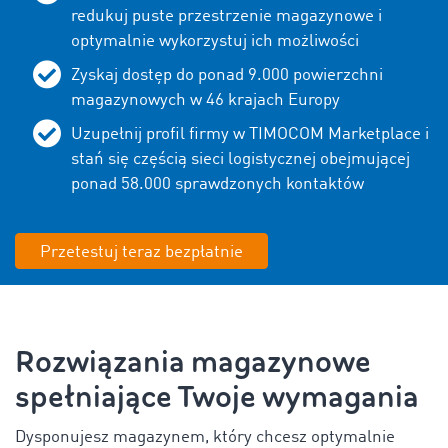
redukuj puste przestrzenie magazynowe i
optymalnie wykorzystuj ich możliwości
Zyskaj dostęp do ponad
9.000
powierzchni
magazynowych w
46
krajach Europy
Uzupełnij profil firmy w TIMOCOM Marketplace i
stań się częścią sieci logistycznej obejmującej
ponad
58.000
sprawdzonych kontaktów
Przetestuj teraz bezpłatnie
Rozwiązania magazynowe
spełniające Twoje wymagania
Dysponujesz magazynem, który chcesz optymalnie