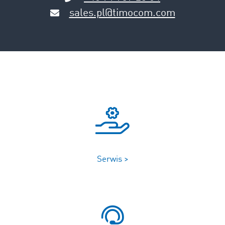
sales.pl@timocom.com
Serwis >