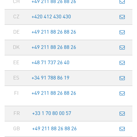
CH
+49 211 88 26 88 26
CZ
+420 412 430 430
DE
+49 211 88 26 88 26
DK
+49 211 88 26 88 26
EE
+48 71 737 26 40
ES
+34 91 788 86 19
FI
+49 211 88 26 88 26
FR
+33 1 70 80 00 57
GB
+49 211 88 26 88 26