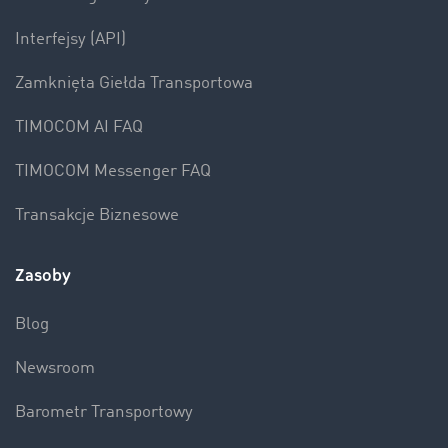
Interfejsy (API)
Zamknięta Giełda Transportowa
TIMOCOM AI FAQ
TIMOCOM Messenger FAQ
Transakcje Biznesowe
Zasoby
Blog
Newsroom
Barometr Transportowy