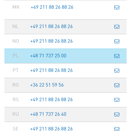
MK
+49 211 88 26 88 26
NL
+49 211 88 26 88 26
NO
+49 211 88 26 88 26
PL
+48 71 737 25 00
PT
+49 211 88 26 88 26
RO
+36 22 51 59 56
RS
+49 211 88 26 88 26
RU
+48 71 737 26 40
SE
+49 211 88 26 88 26