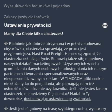
Wyszukiwarka ładunków i pojazdów
Zakazy jazdy ciężarówek
Bezpieczeństwo
Firma
Historie sukcesu
Klienci pozyskują nowych klientów
Informacje prawne
Impressum
OWU
Ochrona danych