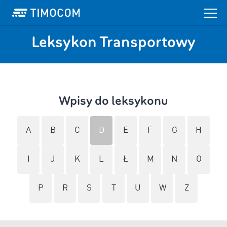
Leksykon Transportowy
Wpisy do leksykonu
A
B
C
D
E
F
G
H
I
J
K
L
Ł
M
N
O
P
R
S
T
U
W
Z