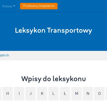
Przetestuj bezpłatnie
Pomoc
Leksykon Transportowy
ężkich
Wpisy do leksykonu
H
I
J
K
L
Ł
M
N
O