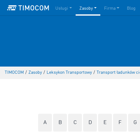
Usługi
Zasoby
Firma
Blog
TIMOCOM
/
Zasoby
/
Leksykon Transportowy
/
Transport ładunków ci
A
B
C
D
E
F
G