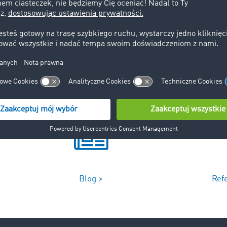
akteryzuje się dużym ciężarem w stosunku do objętości. Jeg
ewidzianą przy przewozie za normalną opłatą (waga może 
ton, a wymiary do kilkuset metrów).
Blog >
Ref