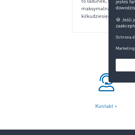
to ładunek, który char
maksymalną wartość prz
kilkudziesięciu tysięcy 
Kontakt >