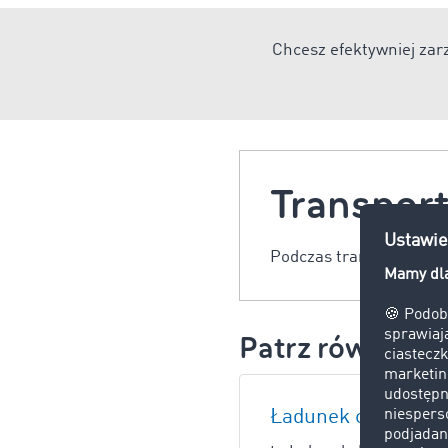
Chcesz efektywniej za
Transport
Podczas transportu ład
Patrz również:
Ładunek ciężki