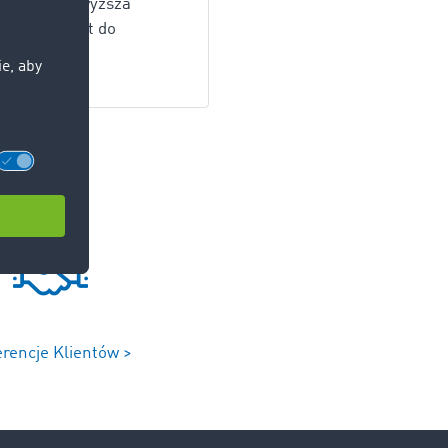
o masa przewyższa
sięgać nawet do
erencje Klientów >