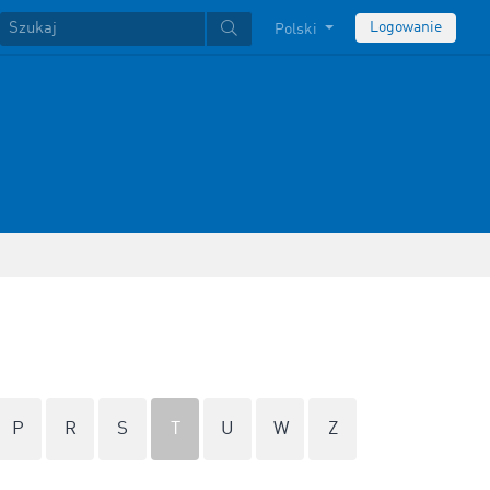
Logowanie
Polski
P
R
S
T
U
W
Z