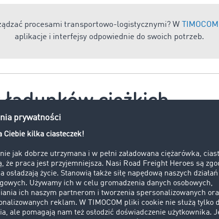
rządzać procesami transportowo-logistycznymi? W
TIMOCOM 
aplikacje i interfejsy odpowiednie do swoich potrzeb.
 ładunków ciężkich
unków ciężkich przewożone są szczególnie ciężkie towary.