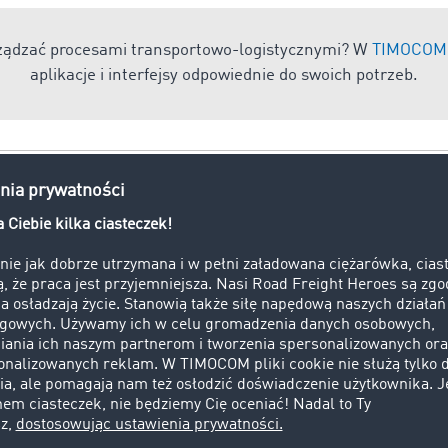
rządzać procesami transportowo-logistycznymi? W
TIMOCOM 
aplikacje i interfejsy odpowiednie do swoich potrzeb.
TIR
yjściowego urzędu celnego do docelowego urzędu celnego zg
loną przez Konwencję Celną Dotyczącą Międzynarodowego P
 TIR. Pojazdy, które poruszają się na karnecie TIR, zostaj
celnym lub na granicy państwa wywozu ładunku. Następnie 
kraju docelowym ładunku. Na mocy tej konwencji międzynar
tranzytowe z formalnościami zredukowanymi do minimum.