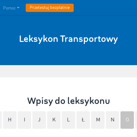
Przetestuj bezpłatnie
Pomoc
Leksykon Transportowy
Wpisy do leksykonu
H
I
J
K
L
Ł
M
N
O