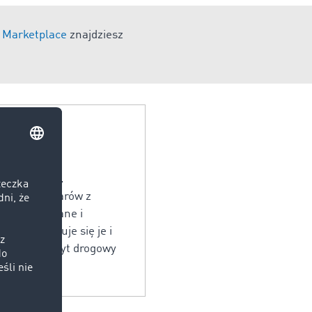
Marketplace
znajdziesz
odnie z tzw.
rzewozu Towarów z
ą zaplombowane i
odplombowuje się je i
odowy tranzyt drogowy