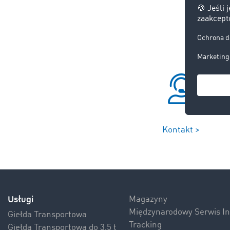
Kontakt >
Usługi
Magazyny
Międzynarodowy Serwis 
Giełda Transportowa
Tracking
Giełda Transportowa do 3,5 t