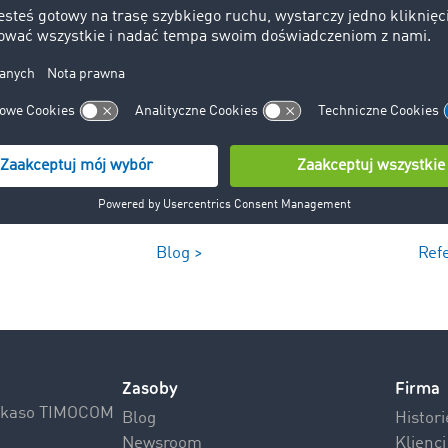
Blog >
Ref
Zasoby
Firma
Inkaso TIMOCOM
Blog
Histor
Newsroom
Klienc