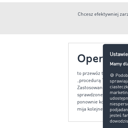
Chcesz efektywniej za
Operacja 
to przewóz towarów z w
„procedurą TIR”, usta
Zastosowaniem Karnetów
sprawdzone w urzędzie 
ponownie kontroluje w 
mija kolejne państwa 