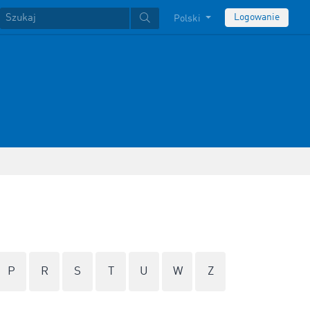
Logowanie
Polski
P
R
S
T
U
W
Z