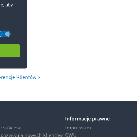
erencje Klientów >
Informacje prawne
ie sukcesu
Impressum
i pozyskują nowych klientów
OWU