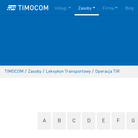
Usługi
Zasoby
Firma
Blog
TIMOCOM
/
Zasoby
/
Leksykon Transportowy
/
Operacja TIR
A
B
C
D
E
F
G