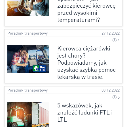
zabezpieczyć kierowcę
przed wysokimi
temperaturami?
Poradnik transportowy
29.12.2022
4
Kierowca ciężarówki
jest chory?
Podpowiadamy, jak
uzyskać szybką pomoc
lekarską w trasie.
Poradnik transportowy
08.12.2022
5
5 wskazówek, jak
znaleźć ładunki FTL i
LTL