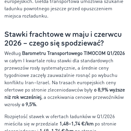
europejskich. Giełda transportowa umożliwia szukanie
ładunku powrotnego jeszcze przed opuszczeniem
miejsca rozładunku.
Stawki frachtowe w maju i czerwcu
2026 – czego się spodziewać?
Według
Barometru Transportowego TIMOCOM Q1/2026
w całym I kwartale roku stawki dla standardowych
przewozów rosły systematycznie, a średnie ceny
tygodniowe zaczęły zauważalnie rosnąć po wybuchu
konfliktu
Iran–Izrael
. Na trasach europejskich ceny
ofertowe po stronie zleceniodawców były
o
8,9% wyższe
niż rok wcześniej
, a oczekiwania cenowe przewoźników
wzrosły
o 9,5%
.
Rozpiętość stawek w ofertach ładunków w Q1/2026
mieściła się w przedziale
1,48–1,74 €/km
po stronie