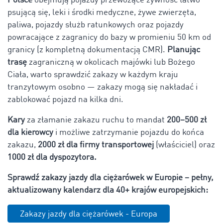
Polsce
obejmują
pojazdy przewożące żywność łatwo
psującą się, leki i środki medyczne, żywe zwierzęta,
paliwa, pojazdy służb ratunkowych oraz pojazdy
powracające z zagranicy do bazy w promieniu 50 km od
granicy (z kompletną dokumentacją CMR).
Planując
trasę
zagraniczną w okolicach majówki lub Bożego
Ciała, warto sprawdzić zakazy w każdym kraju
tranzytowym osobno — zakazy mogą się nakładać i
zablokować pojazd na kilka dni.
Kary
za złamanie zakazu ruchu to
mandat
200–500 zł
dla kierowcy
i możliwe zatrzymanie pojazdu do końca
zakazu,
2000 zł dla firmy transportowej
(właściciel) oraz
1000 zł dla dyspozytora.
Sprawdź zakazy jazdy dla ciężarówek w Europie – pełny,
aktualizowany kalendarz dla 40+ krajów europejskich:
Zakazy jazdy dla ciężarówek - Europa