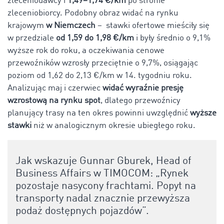
zleceniodawcy i
1,49–1,74 €/km
po stronie
zleceniobiorcy. Podobny obraz widać na rynku
krajowym
w Niemczech
–
stawki ofertowe mieściły się
w przedziale
od 1,59 do 1,98 €/km
i były średnio o 9,1%
wyższe rok do roku, a oczekiwania cenowe
przewoźników wzrosły przeciętnie o 9,7%, osiągając
poziom od 1,62 do 2,13 €/km w 14. tygodniu roku.
Analizując maj i czerwiec
widać wyraźnie presję
wzrostową na rynku spot
, dlatego przewoźnicy
planujący trasy na ten okres powinni uwzględnić
wyższe
stawki
niż w analogicznym okresie ubiegłego roku.
Jak wskazuje Gunnar Gburek,
Head of
Business Affairs w TIMOCOM
: „Rynek
pozostaje nasycony frachtami. Popyt na
transporty nadal znacznie przewyższa
podaż dostępnych pojazdów”.