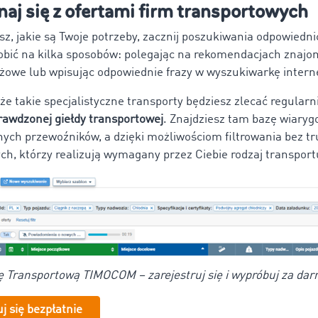
naj się z ofertami firm transportowych
sz, jakie są Twoje potrzeby, zacznij poszukiwania odpowiedni
obić na kilka sposobów: polegając na rekomendacjach znajo
nżowe lub wpisując odpowiednie frazy w wyszukiwarkę inter
 że takie specjalistyczne transporty będziesz zlecać regularn
rawdzonej giełdy transportowej
. Znajdziesz tam bazę wiaryg
ych przewoźników, a dzięki możliwościom filtrowania bez t
ch, którzy realizują wymagany przez Ciebie rodzaj transport
ę Transportową TIMOCOM – zarejestruj się i wypróbuj za dar
uj się bezpłatnie