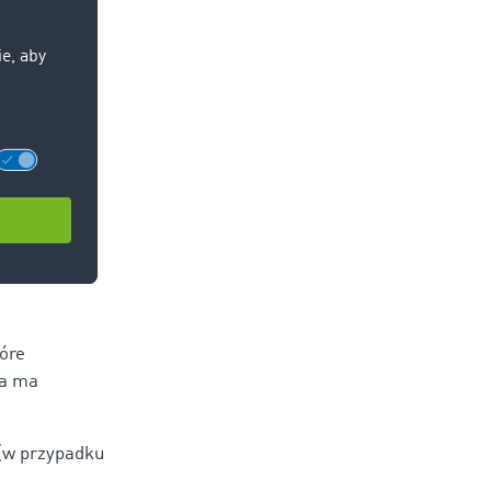
tóre
ma ma
(w przypadku