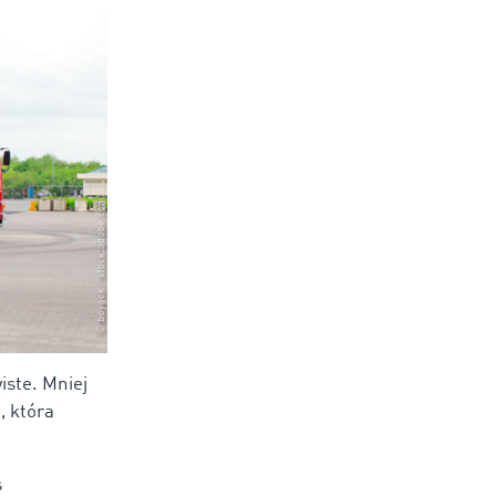
iste. Mniej
, która
s