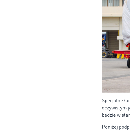
Specjalne ła
oczywistym j
będzie w sta
Poniżej podp