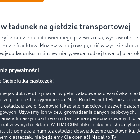
w ładunek na giełdzie transportowej
szyć znalezienie odpowiedniego przewoźnika, wystaw ofertę
iełdzie frachtów. Możesz w niej uwzględnić wszystkie klucz
ojego ładunku (m.in. wymiary, waga, rodzaj towaru) oraz okre
posażenie pojazdu do transportu.