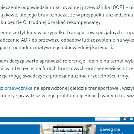
ieczenie odpowiedzialności cywilnej przewoźnika (OCP) – ni
ązkowe, ale jego brak oznacza, że w przypadku uszkodzenia 
ku będzie Ci trudniej uzyskać rekompensatę;
ędne certyfikaty w przypadku transportów specjalnych – np
iadczenie ADR do przewozu odpadów lub zezwolenie na wyk
portu ponadnormatywnego odpowiedniej kategorii.
iem decyzji warto sprawdzić referencje i opinie na temat wy
nii w internecie, na forach branżowych oraz w serwisach z r
ncje mogą świadczyć o profesjonalizmie i rzetelności firmy.
sz przewoźnika
na sprawdzonej giełdzie transportowej, wszy
menty sprawdzisz w jego profilu na giełdzie (zwanym też wi