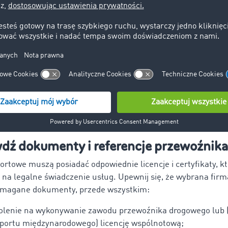
dź dokumenty i referencje przewoźnika
ortowe muszą posiadać odpowiednie licencje i certyfikaty, k
 na legalne świadczenie usług. Upewnij się, że wybrana fir
ymagane dokumenty, przede wszystkim:
olenie na wykonywanie zawodu przewoźnika drogowego lub 
portu międzynarodowego) licencję wspólnotową;