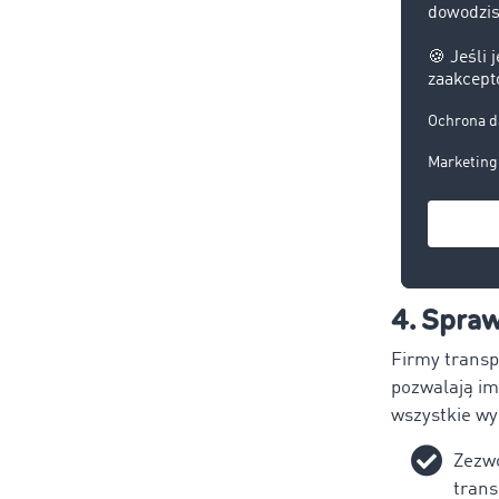
4. Spraw
Firmy transp
pozwalają im
wszystkie w
Zezw
trans