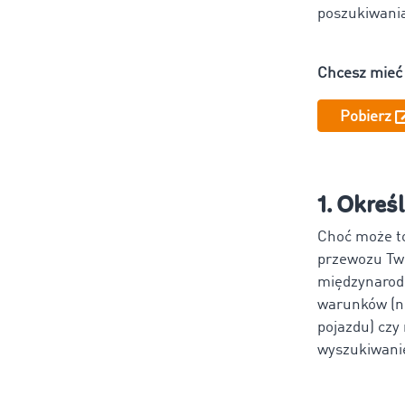
poszukiwania
Chcesz mieć 
Pobierz
1. Okreś
Choć może to
przewozu Two
międzynarod
warunków (np
pojazdu) czy
wyszukiwanie