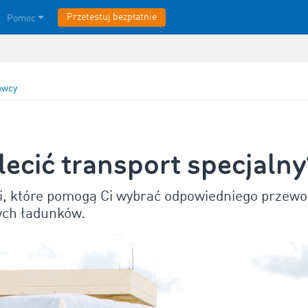
Przetestuj bezpłatnie
Pomoc
owcy
lecić transport specjalny
, które pomogą Ci wybrać odpowiedniego przewo
ych ładunków.