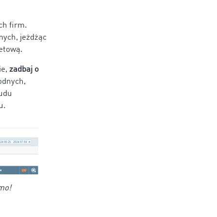
ch firm.
mych, jeżdżąc
netową.
ie,
zadbaj o
odnych,
rudu
u.
mo!