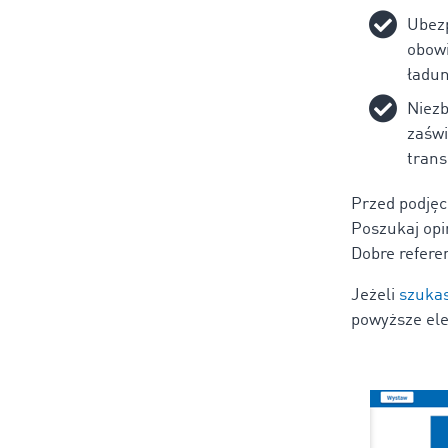
Ubezp
obowi
ładun
Niezb
zaśw
trans
Przed podjęc
Poszukaj opi
Dobre refere
Jeżeli
szuka
powyższe ele