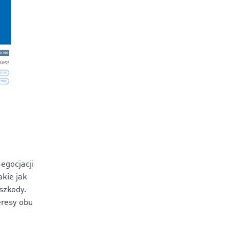
egocjacji
kie jak
szkody.
eresy obu