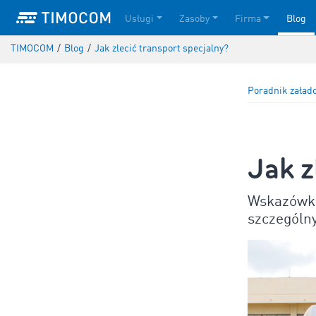
Usługi
Zasoby
Firma
Blog
TIMOCOM
/
Blog
/
Jak zlecić transport specjalny?
Poradnik załad
Jak z
Wskazówki
szczególn