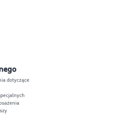
lnego
ia dotyczące
pecjalnych
osażenia
szy