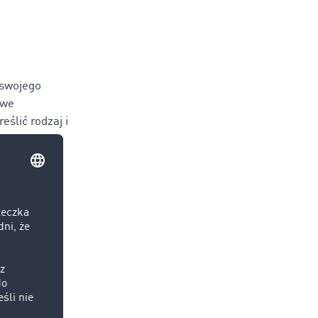
 swojego
owe
ślić rodzaj i