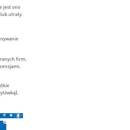
e jest ono
lub utraty
.
onywanie
branych firm.
ecenzjami.
stkie
zytówką).