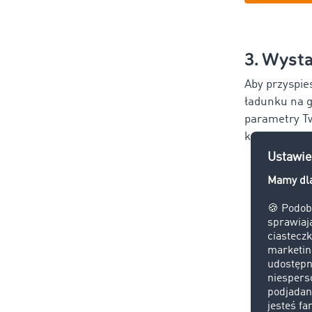
3. Wysta
Aby przyspie
ładunku na g
parametry Tw
konieczne wy