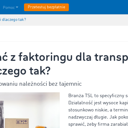
Przetestuj bezpłatnie
Pomoc
 i dlaczego tak?
ć z faktoringu dla trans
aczego tak?
owaniu należności bez tajemnic
Branża TSL to specyficzny s
Działalność jest wysoce kap
stosunkowo niskie, a termin
nadzwyczaj długie. Jak poko
sprawić, żeby firma zarabia