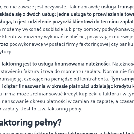
, co nie zawsze jest oczywiste. Tak naprawdę
usługa transp
składa się z dwóch usług: jedna usługa to przewiezienie tow
ługa, to jest udzielenie pożyczki klientowi do terminu zapłat
ą możemy wykonać osobiście lub przy pomocy podwykonawcy
y klientowi możemy wykonać osobiście, pożyczając mu swoje p
zez podwykonawcę w postaci firmy faktoringowej czy banku,
ytucji.
,
faktoring jest to usługa finansowania należności
. Należność
ystawieniu faktury i trwa do momentu zapłaty. Normalnie f
inansuje ją, czekając na pieniądze od kontrahenta.
Tym samym
 i ciężar finasowania w okresie płatności udzielając kredytu
u firma może zrefinansować kredyt kupiecki u faktora i w t
 finansowanie okresu płatności w zamian za zapłatę, a czasa
 zapłaty. Jest to tzw. faktoring pełny.
aktoring pełny?