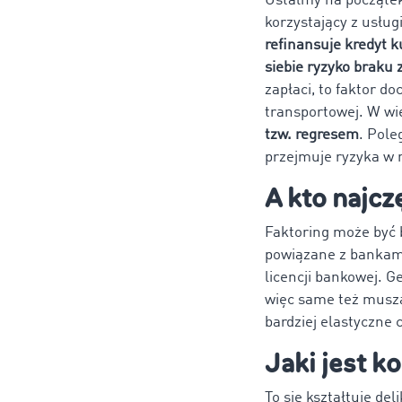
Ustalmy na począte
korzystający z usług
refinansuje kredyt k
siebie ryzyko braku 
zapłaci, to faktor do
transportowej. W wi
tzw. regresem
. Pole
przejmuje ryzyka w m
A kto najcz
Faktoring może być 
powiązane z bankami
licencji bankowej. G
więc same też muszą
bardziej elastyczne 
Jaki jest k
To się kształtuje d