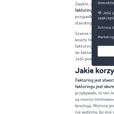
Zwykle, gdy staramy
faktoringu przede w
przypadku klienta f
standing (kondycja f
Szanse na otrzyman
koszty tej usługi. N
faktoringową. Ważn
do faktoringu, trzeb
Jeśli pewne rzeczy s
Jakie korzy
Faktoring jest stwor
faktoringu jest skor
przybywało, to ten l
są mocno limitowane
kosztują. Różnica je
nie widzimy, bo one