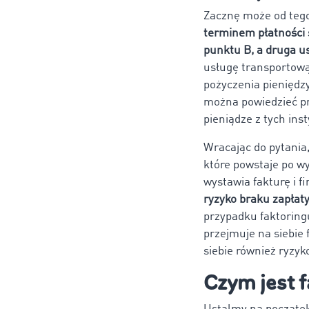
Zacznę może od tego
terminem płatności 
punktu B, a druga us
usługę transportow
pożyczenia pieniędz
można powiedzieć pr
pieniądze z tych inst
Wracając do pytania
które powstaje po w
wystawia fakturę i f
ryzyko braku zapłaty
przypadku faktoring
przejmuje na siebie
siebie również ryzyko
Czym jest f