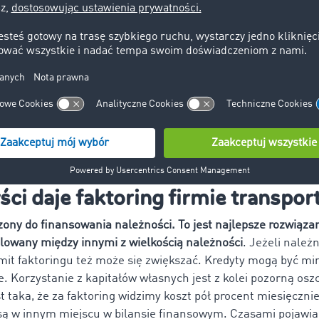
 się o kredyt bankowy, sprawdzana jest nasza zdolność kred
szystkim oceniana jest kondycja finansowa naszego dłużnik
irmy transportowej. Dopiero na drugim miejscu brany jest p
inansowa firmy).
ie faktoringu na pewno zwiększa
ubezpieczenie należności
.
ależności można ubezpieczyć zarówno samodzielnie, jak i prz
ym elementem w pierwszym przypadku jest to, że w momenci
a dopełnić formalności z ubezpieczycielem, żeby ubezpieczeni
ię przeoczy, to ubezpieczenie może nie działać po zrobieniu c
ści daje faktoring firmie transpo
zony do finansowania należności. To jest najlepsze rozwiązan
elowany między innymi z wielkością należności
. Jeżeli należ
imit faktoringu też może się zwiększać. Kredyty mogą być mi
. Korzystanie z kapitałów własnych jest z kolei pozorną osz
st taka, że za faktoring widzimy koszt pół procent miesięczni
 są w innym miejscu w bilansie finansowym. Czasami pojawia