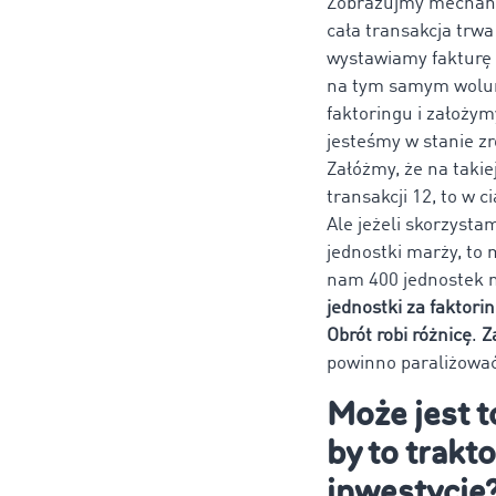
Zobrazujmy mechaniz
cała transakcja trwa
wystawiamy fakturę z
na tym samym wolume
faktoringu i założym
jesteśmy w stanie zr
Załóżmy, że na takie
transakcji 12, to w 
Ale jeżeli skorzysta
jednostki marży, to 
nam 400 jednostek 
jednostki za faktorin
Obrót robi różnicę
.
Z
powinno paraliżować
Może jest t
by to trakto
inwestycję