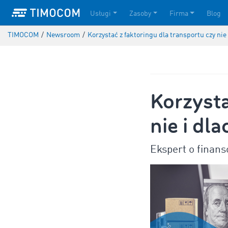
Usługi
Zasoby
Firma
Blog
TIMOCOM
/
Newsroom
/
Korzystać z faktoringu dla transportu czy nie
Korzysta
nie i dl
Ekspert o finans