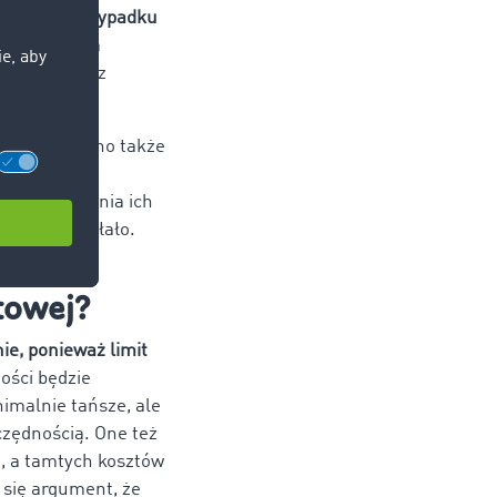
ytowa.
W przypadku
a
, czyli w tym
od uwagę nasz
 Zmniejsza ono także
ez firmę
e przekazania ich
e dalej działało.
esji.
rtowej?
ie, ponieważ limit
ności będzie
nimalnie tańsze, ale
czędnością. One też
e, a tamtych kosztów
 się argument, że