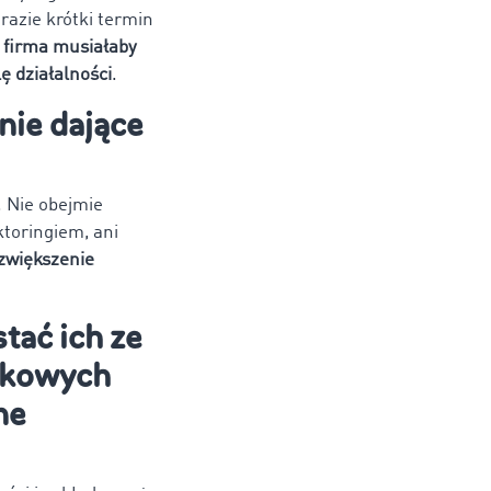
razie krótki termin
u firma musiałaby
ę działalności
.
nie dające
. Nie obejmie
ktoringiem, ani
 zwiększenie
tać ich ze
tkowych
ne