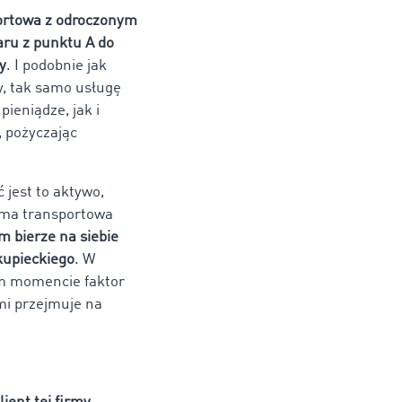
ortowa z odroczonym
aru z punktu A do
y
. I podobnie jak
, tak samo usługę
ieniądze, jak i
 pożyczając
 jest to aktywo,
irma transportowa
 bierze na siebie
 kupieckiego
. W
ym momencie faktor
mi przejmuje na