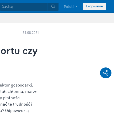
Logowanie
Polski
31.08.2021
portu czy
ektor gospodarki.
itałochłonna, marże
y płatności
nać te trudność i
ła? Odpowiedzią