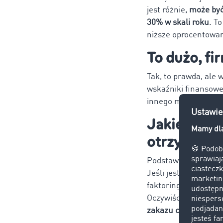
jest różnie,
może być
30% w skali roku
. T
niższe oprocentowan
To dużo, fi
Tak, to prawda, ale 
wskaźniki finansowe 
innego mają ogranic
Jakie warun
otrzymać?
Podstawową kwestią
Jeśli jest taki zapi
faktoringu, bo wier
Oczywiście są na to 
zakazu cesji w umow