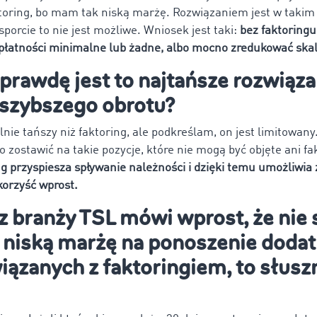
toring, bo mam tak niską marżę. Rozwiązaniem jest w takim 
sporcie to nie jest możliwe. Wniosek jest taki:
bez faktoring
płatności minimalne lub żadne, albo mocno zredukować skal
aprawdę jest to najtańsze rozwiąza
szybszego obrotu?
nie tańszy niż faktoring, ale podkreślam, on jest limitowany
o zostawić na takie pozycje, które nie mogą być objęte ani fa
g przyspiesza spływanie należności i dzięki temu umożliwia
korzyść wprost.
z branży TSL mówi wprost, że nie s
 niską marżę na ponoszenie doda
ązanych z faktoringiem, to słusz