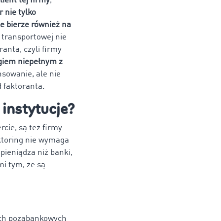
lient tej firmy
,
r nie tylko
le bierze również na
y transportowej nie
ranta, czyli firmy
giem niepełnym z
nsowanie, ale nie
d faktoranta.
 instytucje?
cie, są też firmy
ktoring nie wymaga
pieniądza niż banki,
i tym, że są
jach pozabankowych