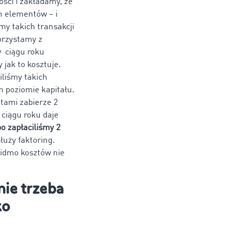
ści i zakładamy, że
ch elementów – i
my takich transakcji
orzystamy z
w ciągu roku
 jak to kosztuje.
iliśmy takich
m poziomie kapitału.
ztami zabierze 2
 ciągu roku daje
o zapłaciliśmy 2
łuży faktoring.
idmo kosztów nie
nie trzeba
ko