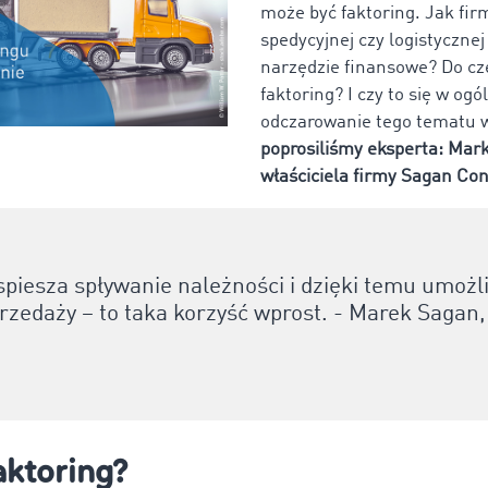
może być faktoring. Jak fir
spedycyjnej czy logistyczne
narzędzie finansowe? Do cz
faktoring? I czy to się w ogó
odczarowanie tego tematu 
poprosiliśmy eksperta: Mar
właściciela firmy Sagan Co
spiesza spływanie należności i dzięki temu umożl
rzedaży – to taka korzyść wprost. - Marek Sagan
faktoring?