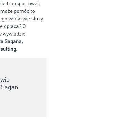
mie transportowej,
j może pomóc to
ego właściwie służy
le opłaca? O
w wywiadzie
ka Sagana,
nsulting.
iwia
, Sagan