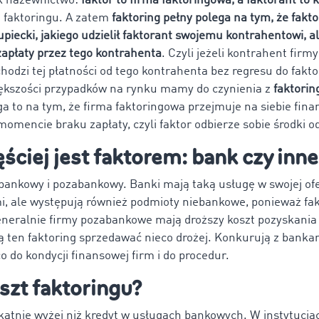
k nazewnictwo:
faktor to firma faktoringowa, a faktorant to k
i faktoringu. A zatem
faktoring pełny polega na tym, że fakto
upiecki, jakiego udzielił faktorant swojemu kontrahentowi, a
zapłaty przez tego kontrahenta
. Czyli jeżeli kontrahent firm
chodzi tej płatności od tego kontrahenta bez regresu do fakto
ększości przypadków na rynku mamy do czynienia z
faktorin
ga to na tym, że firma faktoringowa przejmuje na siebie fina
omencie braku zapłaty, czyli faktor odbierze sobie środki o
ęściej jest faktorem: bank czy inne
bankowy i pozabankowy. Banki mają taką usługę w swojej ofer
, ale występują również podmioty niebankowe, ponieważ fa
eneralnie firmy pozabankowe mają droższy koszt pozyskania 
 ten faktoring sprzedawać nieco drożej. Konkurują z bankam
co do kondycji finansowej firm i do procedur.
oszt faktoringu?
elikatnie wyżej niż kredyt w usługach bankowych. W instytuc