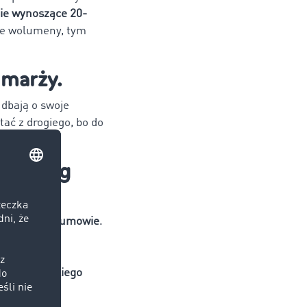
nie wynoszące 20-
ze wolumeny, tym
 marży.
 dbają o swoje
tać z drogiego, bo do
aktoring
ontrahenta w umowie
.
skorzystać z
 na faktora.
 nie mieć takiego