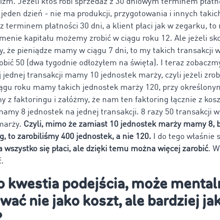
m. Jeżeli ktoś robi sprzedaż z 30 dniowym terminem płatno
 jeden dzień - nie ma produkcji, przygotowania i innych taki
 terminem płatności 30 dni, a klient płaci jak w zegarku, to 
nie kapitału możemy zrobić w ciągu roku 12. Ale jeżeli sk
y, że pieniądze mamy w ciągu 7 dni, to my takich transakcji 
obić 50 (dwa tygodnie odłożyłem na święta). I teraz zobaczmy
j jednej transakcji mamy 10 jednostek marży, czyli jeżeli zrob
ciągu roku mamy takich jednostek marży 120, przy określony
my z faktoringu i załóżmy, że nam ten faktoring łącznie z kos
mamy 8 jednostek na jednej transakcji. 8 razy 50 transakcji w
marży.
Czyli, mimo że zamiast 10 jednostek marży mamy 8, b
g, to zarobiliśmy 400 jednostek, a nie 120.
I do tego właśnie s
a wszystko się płaci, ale dzięki temu można więcej zarobić
. W
.
o kwestia podejścia, może mental
wać nie jako koszt, ale bardziej ja
?