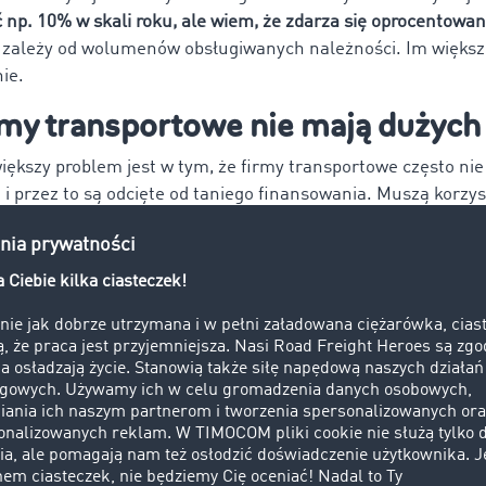
 np. 10% w skali roku, ale wiem, że zdarza się oprocentowa
o zależy od wolumenów obsługiwanych należności. Im więks
ie.
rmy transportowe nie mają dużych
większy problem jest w tym, że firmy transportowe często nie
i przez to są odcięte od taniego finansowania. Muszą korzys
zony dostęp.
ki musi spełnić firma, żeby taki f
 jest na pewno
brak zastrzeżenia zakazu cesji bez zgody k
s, to firma transportowa nie może bez pisemnej zgody klienta 
zytelność wynikająca z takiej umowy nie może być scedowana
rozwiązania, tzw.
faktoring cichy
, ale
warto zadbać o to, żeby
ach z klientami.