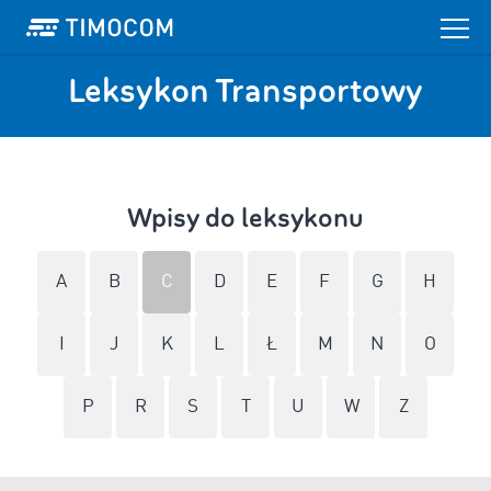
Leksykon Transportowy
Wpisy do leksykonu
A
B
C
D
E
F
G
H
I
J
K
L
Ł
M
N
O
P
R
S
T
U
W
Z