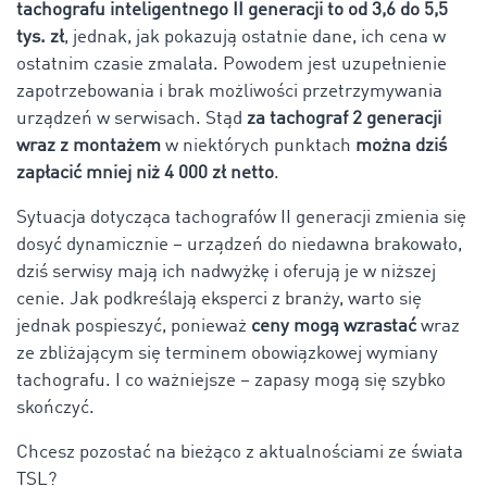
tachografu inteligentnego II generacji to od 3,6 do 5,5
tys.
zł
, jednak, jak pokazują ostatnie dane, ich cena w
ostatnim czasie zmalała. Powodem jest uzupełnienie
zapotrzebowania i brak możliwości przetrzymywania
urządzeń w serwisach. Stąd
za tachograf 2 generacji
wraz z montażem
w niektórych punktach
można dziś
zapłacić mniej niż 4 000 zł netto
.
Sytuacja dotycząca tachografów II generacji zmienia się
dosyć dynamicznie – urządzeń do niedawna brakowało,
dziś serwisy mają ich nadwyżkę i oferują je w niższej
cenie. Jak podkreślają eksperci z branży, warto się
jednak pospieszyć, ponieważ
ceny mogą wzrastać
wraz
ze zbliżającym się terminem obowiązkowej wymiany
tachografu. I co ważniejsze – zapasy mogą się szybko
skończyć.
Chcesz pozostać na bieżąco z aktualnościami ze świata
TSL?