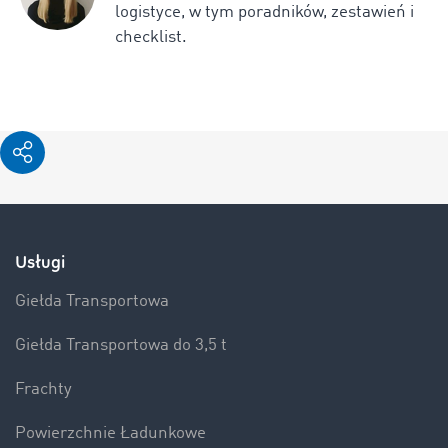
logistyce, w tym poradników, zestawień i
checklist.
Usługi
Giełda Transportowa
Giełda Transportowa do 3,5 t
Frachty
Powierzchnie Ładunkowe