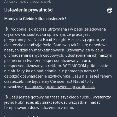
Zakazy jazdy ciężarówek
Bezpieczeństwo
Firma
Historie sukcesu
Klienci pozyskują nowych klientów
Informacje prawne
Impressum
OWU
Ochrona danych
Ustawienia plików cookies