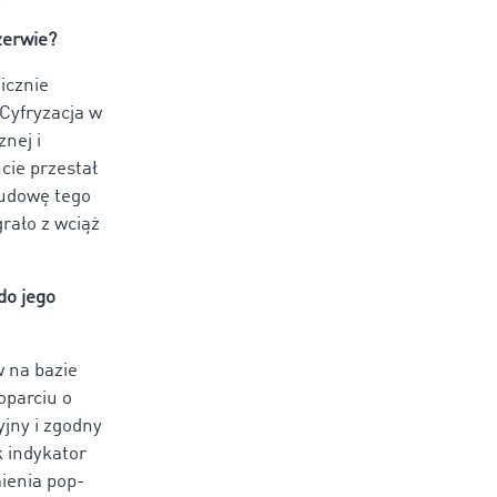
zerwie?
icznie
Cyfryzacja w
nej i
ie przestał
budowę tego
grało z wciąż
do jego
 na bazie
oparciu o
yjny i zgodny
k indykator
ienia pop-