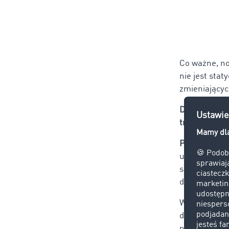
Co ważne, no
nie jest sta
zmieniającyc
Dlaczego Me
transporcie 
Paweł:
Messe
użytkowników
społecznościo
doraźnej roz
W TIMOCOM M
dotyczące ko
nimi. To zna