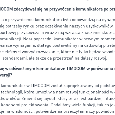
MOCOM zdecydował się na przywrócenie komunikatora po pr
ja o przywróceniu komunikatora była odpowiedzią na dynam
się potrzeby rynku oraz oczekiwania naszych użytkowników. 
portowej przyspiesza, a wraz z nią wzrasta znaczenie skutecz
 komunikacji. Nasz poprzedni komunikator w pewnym momenc
rosnące wymagania, dlatego postawiliśmy na całkowitą prze
hcieliśmy stworzyć rozwiązanie, które nie tylko będzie współ
 standardami, ale także da przestrzeń na dalszy rozwój.
 się w odświeżonym komunikatorze TIMOCOM w porównaniu 
wersji?
komunikator w TIMOCOM został zaprojektowany od podstaw
technologii, która umożliwia nam rozwój funkcjonalności w 
kowników. Zmienił się layout, który teraz jest bardziej intuic
 kanonami projektowania. Dodaliśmy wiele funkcji, takich ja
kcje na wiadomości, potwierdzenia przeczytania czy powiadom