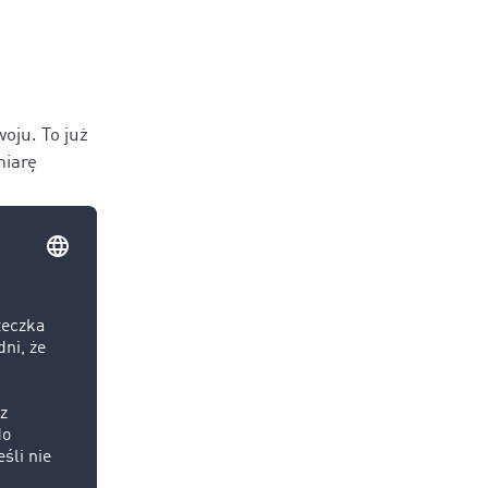
oju. To już
miarę
unikacji w
 liczby
mediach
y zalety
la e-maili.
e rozmowy
rządzanie
cji ma