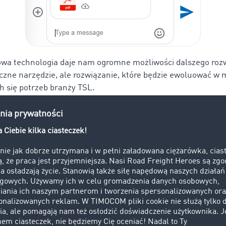
wa technologia daje nam ogromne możliwości dalszego rozw
tyczne narzędzie, ale rozwiązanie, które będzie ewoluować w 
h się potrzeb branży TSL.
ssenger TIMOCOM staje się niezastąpionym narzędziem kom
i logistyce? Jaką ma przewagę nad e-mailem czy telefonem?
nger TIMOCOM jest naturalnym wyborem dla coraz większej
, szczególnie tych przyzwyczajonych do komunikatorów w 
wych. To wygodne, szybkie i intuicyjne narzędzie, które łącz
mowy telefonicznej z udokumentowaniem ustaleń typowym d
essenger dodatkowo centralizuje komunikację – wszystki
nkretnej oferty ładunku są w jednym miejscu, co ułatwia za
czące uproszczenie, zwłaszcza w branży, gdzie szybkość reak