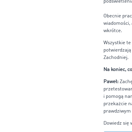
podświetleni
Obecnie prac
wiadomości, 
wkrótce.
Wszystkie te
potwierdzają 
Zachodniej.
Na koniec, c
Paweł:
Zachę
przetestowan
i pomogą nam
przekażcie n
prawdziwym 
Dowiedz się 