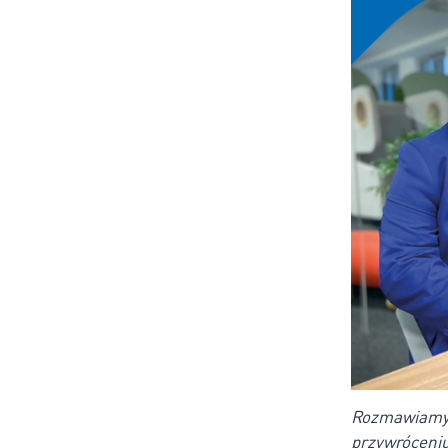
Rozmawiamy 
przywróceni