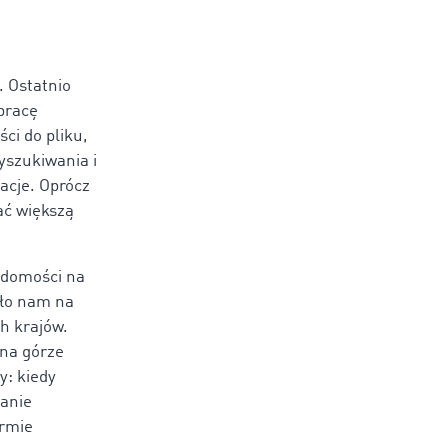
. Ostatnio
 pracę
ci do pliku,
yszukiwania i
acje. Oprócz
ać większą
adomości na
ało nam na
h krajów.
 na górze
y: kiedy
tanie
ormie