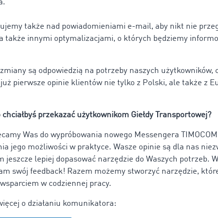
a.
ujemy także nad powiadomieniami e-mail, aby nikt nie przeg
a także innymi optymalizacjami, o których będziemy inform
 zmiany są odpowiedzią na potrzeby naszych użytkowników, 
już pierwsze opinie klientów nie tylko z Polski, ale także z E
o chciałbyś przekazać użytkownikom Giełdy Transportowej?
camy Was do wypróbowania nowego Messengera TIMOCOM 
ia jego możliwości w praktyce. Wasze opinie są dla nas nie
 jeszcze lepiej dopasować narzędzie do Waszych potrzeb. W
am swój feedback! Razem możemy stworzyć narzędzie, które
wsparciem w codziennej pracy.
więcej o działaniu komunikatora: