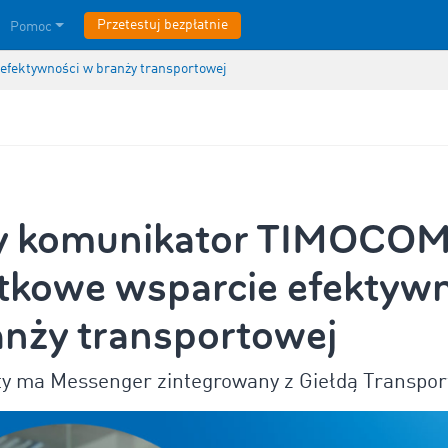
Przetestuj bezpłatnie
Pomoc
fektywności w branży transportowej
 komunikator TIMOCOM
tkowe wsparcie efektyw
anży transportowej
ety ma Messenger zintegrowany z Giełdą Transpo