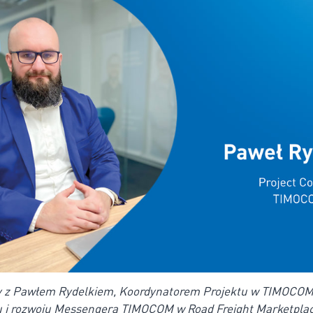
z Pawłem Rydelkiem, Koordynatorem Projektu w TIMOCOM 
u i rozwoju Messengera TIMOCOM w Road Freight Marketplac