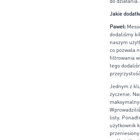
do działania.
Jakie dodat
Paweł:
Messen
dodaliśmy ki
naszym użytk
co pozwala n
filtrowania 
tego dodaliś
przejrzystoś
Jednym z kl
życzenie. Na
maksymalnym
Wprowadziliś
listy. Ponad
użytkownik k
przeniesiony