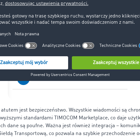
aczenie.
tutem jest bezpieczeństwo. Wszystkie wiadomości są chro
ajwyższymi standardami TIMOCOM Marketplace, co daje uży
ich dane są poufne. Ważna jest również integracja – komunik
Giełdą Transportową, co pozwala na szybkie przechodzenie 