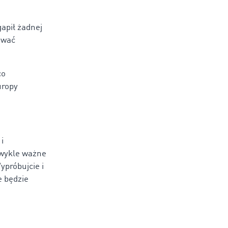
apił żadnej
ować
co
uropy
i
zwykle ważne
ypróbujcie i
 będzie