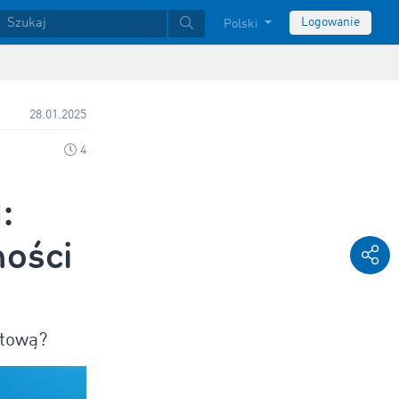
Logowanie
Polski
28.01.2025
4
:
ności
rtową?