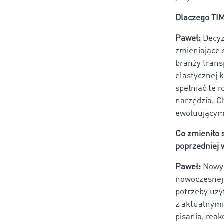
Dlaczego TI
Paweł:
Decyz
zmieniające 
branży trans
elastycznej
spełniać te 
narzędzia. C
ewoluującymi
Co zmieniło
poprzedniej 
Paweł:
Nowy 
nowoczesnej 
potrzeby użyt
z aktualnymi
pisania, rea