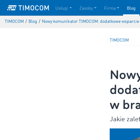
Usługi
Zasoby
Firma
Blog
TIMOCOM
/
Blog
/
Nowy komunikator TIMOCOM: dodatkowe wsparcie e
TIMOCOM
Nowy
doda
w br
Jakie zal