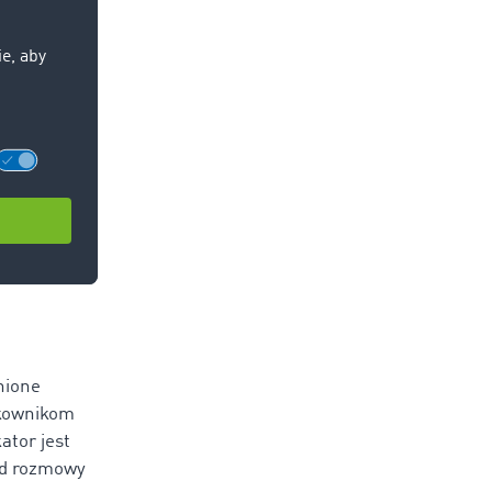
nione
tkownikom
ator jest
od rozmowy