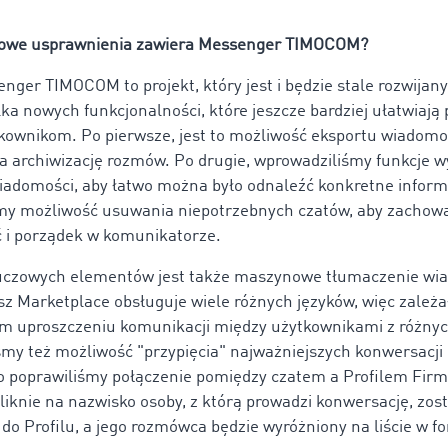
kowe usprawnienia zawiera Messenger TIMOCOM?
ger TIMOCOM to projekt, który jest i będzie stale rozwijany
lka nowych funkcjonalności, które jeszcze bardziej ułatwiają
ownikom. Po pierwsze, jest to możliwość eksportu wiadomoś
a archiwizację rozmów. Po drugie, wprowadziliśmy funkcje w
wiadomości, aby łatwo można było odnaleźć konkretne inform
my możliwość usuwania niepotrzebnych czatów, aby zachow
ć i porządek w komunikatorze.
uczowych elementów jest także maszynowe tłumaczenie wi
sz Marketplace obsługuje wiele różnych języków, więc zależ
 uproszczeniu komunikacji między użytkownikami z różnyc
my też możliwość "przypięcia" najważniejszych konwersacji
to poprawiliśmy połączenie pomiędzy czatem a Profilem Firm
liknie na nazwisko osoby, z którą prowadzi konwersację, zos
 do Profilu, a jego rozmówca będzie wyróżniony na liście w f