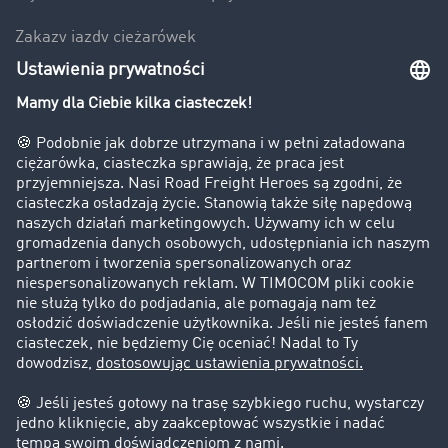
Zakazy jazdy ciężarówek
Bezpieczeństwo
Firma
Historie sukcesu
Klienci pozyskują nowych klientów
Informacje prawne
Impressum
OWU
Ochrona danych