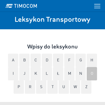
Leksykon Transportowy
Wpisy do leksykonu
A
B
C
D
E
F
G
H
I
J
K
L
Ł
M
N
O
P
R
S
T
U
W
Z