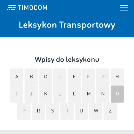
Leksykon Transportowy
Wpisy do leksykonu
A
B
C
D
E
F
G
H
I
J
K
L
Ł
M
N
O
P
R
S
T
U
W
Z