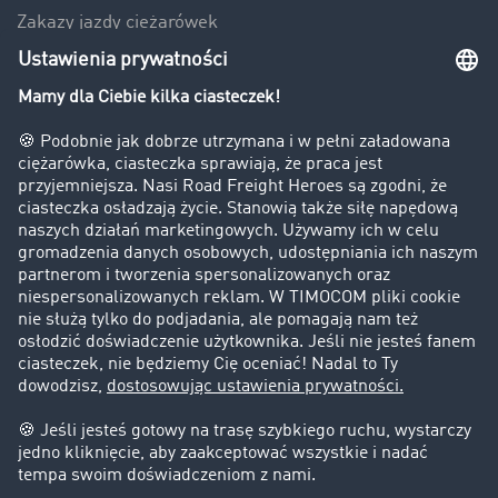
Zakazy jazdy ciężarówek
Bezpieczeństwo
Firma
Historie sukcesu
Klienci pozyskują nowych klientów
Informacje prawne
Impressum
OWU
Ochrona danych
Ustawienia plików cookies