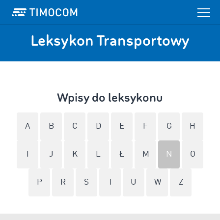
Leksykon Transportowy
Wpisy do leksykonu
A
B
C
D
E
F
G
H
I
J
K
L
Ł
M
N
O
P
R
S
T
U
W
Z