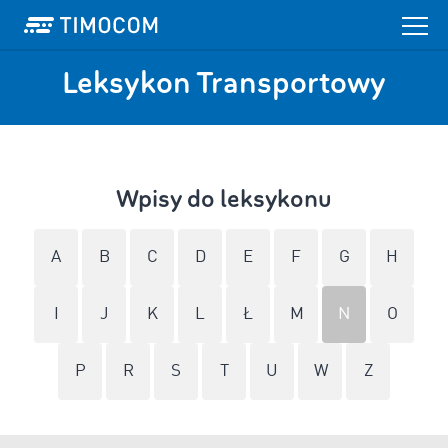
Leksykon Transportowy
Wpisy do leksykonu
A
B
C
D
E
F
G
H
I
J
K
L
Ł
M
N
O
P
R
S
T
U
W
Z