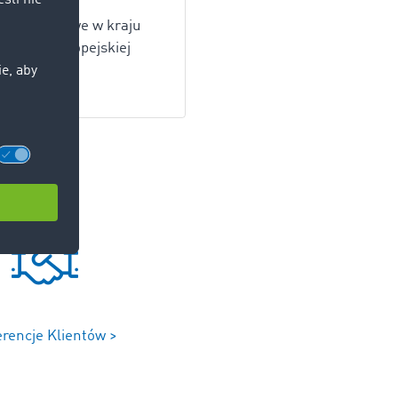
 transportowe w kraju
ie Unii Europejskiej
erencje Klientów >