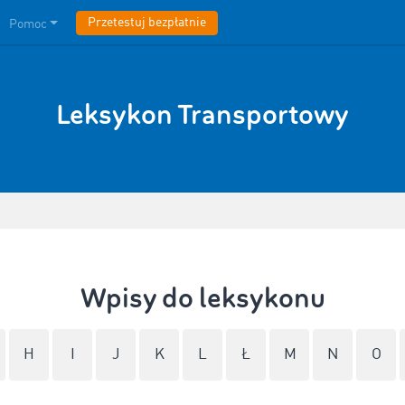
Przetestuj bezpłatnie
Pomoc
Leksykon Transportowy
Wpisy do leksykonu
H
I
J
K
L
Ł
M
N
O