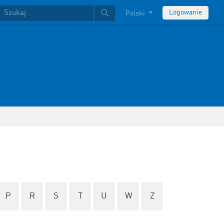
Logowanie
Polski
P
R
S
T
U
W
Z