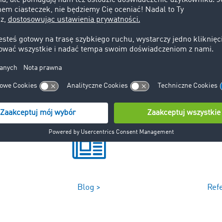
dy przedsiębiorstwo transportowe wykonuje odpłatnie usługi
m nie jest zarejestrowane. Obecne warunki kabotażu na teren
tu Mobilności. Zgodnie
Blog >
Ref