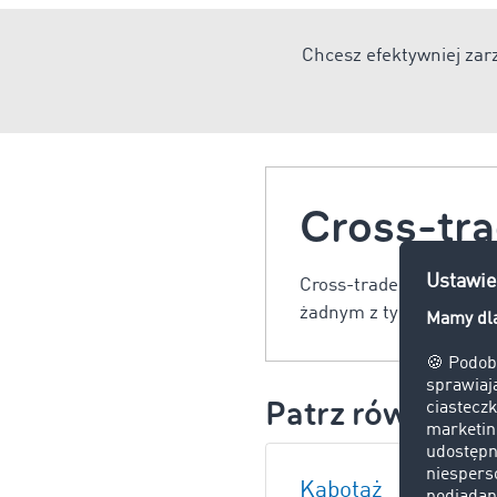
Chcesz efektywniej za
Cross-tr
Cross-trade to przewóz
żadnym z tych państw. 
Patrz również:
Kabotaż