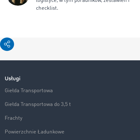
logistyce, w tym poradników, zestawień i
checklist.
Usługi
Giełda Transportowa
Giełda Transportowa do 3,5 t
Frachty
Powierzchnie Ładunkowe