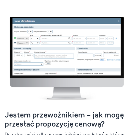
Jestem przewoźnikiem – jak mogę
przesłać propozycję cenową?
Dużą korzyścią dla przewoźników i spedytorów, którzy