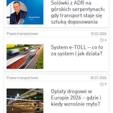
Solówki z ADR na
górskich serpentynach:
gdy transport staje się
sztuką dopasowania
Prawo transportowe
10.02.2026
4
System e-TOLL – co to
za system i jak działa?
Prawo transportowe
30.01.2026
9
Opłaty drogowe w
Europie 2026 – gdzie i
kiedy wzrośnie myto?