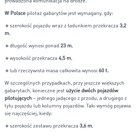
prowadzona komunikacja na drodze.
W Polsce
pilotaż gabarytów jest wymagany, gdy:
🔹
szerokość pojazdu wraz z ładunkiem przekracza
3,2
m
,
🔹
długość wynosi ponad
23 m
,
🔹
wysokość przekracza
4,5 m
,
🔹lub rzeczywista masa całkowita wynosi
60 t.
W szczególnych przypadkach, przy jeszcze większych
gabarytach, konieczne jest
użycie dwóch pojazdów
pilotujących
– jednego jadącego z przodu, a drugiego z
tyłu pojazdu lub kolumny pojazdów. Taki wymóg pojawia
się najczęściej, kiedy:
🔹
szerokość zestawu przekracza
3,6 m
,