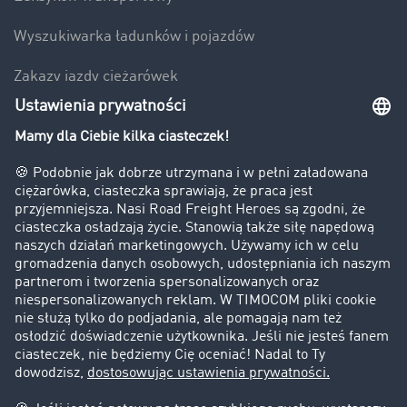
Wyszukiwarka ładunków i pojazdów
Zakazy jazdy ciężarówek
Bezpieczeństwo
Firma
Historie sukcesu
Klienci pozyskują nowych klientów
Informacje prawne
Impressum
OWU