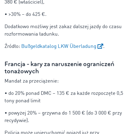
380 € (właściciel),
• >30% – do 425 €.
Dodatkowo możliwy jest zakaz dalszej jazdy do czasu
rozformowania ładunku.
Źródło:
Bußgeldkatalog LKW Überladung
.
Francja - kary za naruszenie ograniczeń
tonażowych
Mandat za przeciążenie:
• do 20% ponad DMC – 135 € za każde rozpoczęte 0,5
tony ponad limit
• powyżej 20% – grzywna do 1 500 € (do 3 000 € przy
recydywie).
Policja może unieruchomić pojazd już przy