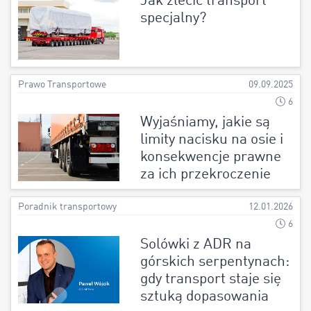
Jak zlecić transport
specjalny?
Prawo Transportowe
09.09.2025
6
Wyjaśniamy, jakie są
limity nacisku na osie i
konsekwencje prawne
za ich przekroczenie
Poradnik transportowy
12.01.2026
6
Solówki z ADR na
górskich serpentynach:
gdy transport staje się
sztuką dopasowania