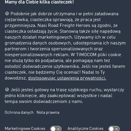
Firma
Historie sukcesu
Klienci pozyskują nowych klientów
Informacje prawne
Impressum
OWU
Ochrona danych
Ustawienia plików cookies
Pomoc