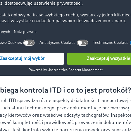
ąda wszczęcie kontroli ITD?
ontroli w siedzibie firmy lub jej bazie, inspektorzy zwykle 
domieniem o zamiarze kontroli
, które określa zakres oraz ok
ile przepisy szczególne nie przewidują kontroli bez zapowiedz
ITD rozpoczynają kontrolę po potwierdzeniu swojej tożsamośc
o przeprowadzenia czynności kontrolnych. Przedsiębiorca
dokumenty i pomieszczenia niezbędne do prawidłowego prze
biega kontrola ITD i co to jest protokół?
roli ITD sprawdza różne aspekty działalności transportowej 
 ich stanu technicznego, przez dokumentację przewozową i
racy kierowców oraz właściwe odczyty tachografów. Inspekt
olować kompletność i prawidłowość prowadzenia dokumentó
stwa. Jeśli kontrola wykaże naruszenia inspektorzy sporząd