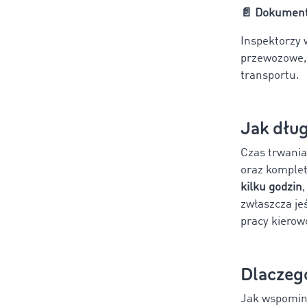
📄
Dokument
Inspektorzy 
przewozowe,
transportu.
Jak dług
Czas trwania
oraz komplet
kilku godzin
zwłaszcza je
pracy kierow
Dlaczego
Jak wspomina