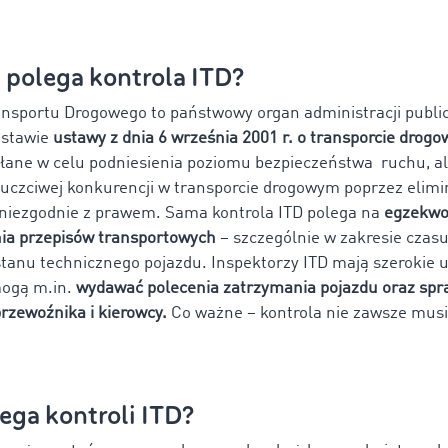
 polega kontrola ITD?
ansportu Drogowego to państwowy organ administracji public
dstawie
ustawy z dnia 6 września 2001 r. o transporcie drog
łane w celu podniesienia poziomu bezpieczeństwa
ruchu, al
uczciwej konkurencji w transporcie drogowym poprzez elim
 niezgodnie z prawem. Sama kontrola ITD polega na
egzekw
ia przepisów transportowych
– szczególnie w zakresie czasu
stanu technicznego pojazdu. Inspektorzy ITD mają szerokie 
mogą m.in.
wydawać polecenia zatrzymania pojazdu oraz sp
zewoźnika i kierowcy.
Co ważne – kontrola nie zawsze musi
ega kontroli ITD?