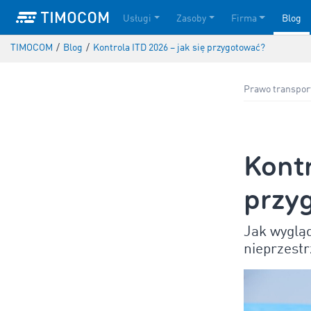
Usługi
Zasoby
Firma
Blog
TIMOCOM
/
Blog
/
Kontrola ITD 2026 – jak się przygotować?
Prawo transpo
Kontr
przy
Jak wygląd
nieprzest