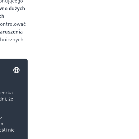
onującego
wno dużych
ch
kontrolować
naruszenia
chnicznych
rzewozie
ony jest do
ach
 tu kontrola
idencji
i