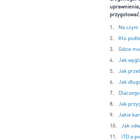
uprawnienia,
przygotować 
Na czym 
Kto podle
Gdzie mo
Jak wyglą
Jak przeb
Jak długo
Dlaczego
Jak przyg
Jakie ka
Jak odw
ITD a p