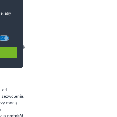
poprzedzają
res objęty
i.
i i okazaniu
 ma obowiązek
prowadzenia
– od
 zezwolenia,
orzy mogą
w
zają
protokół