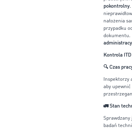
pokontrolny
.
nieprawidłow
nałożenia san
przypadku od
dokumentu.
administracy
Kontrola ITD
🔍
Czas prac
Inspektorzy 
aby upewnić 
przestrzegan
🚛
Stan tech
Sprawdzany j
badań techni