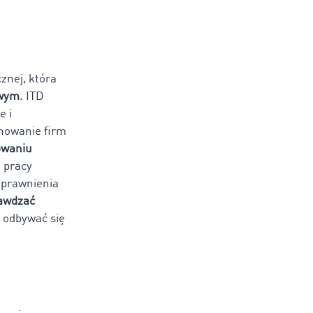
znej, która
owym
. ITD
e i
inowanie firm
owaniu
 pracy
uprawnienia
rawdzać
 odbywać się