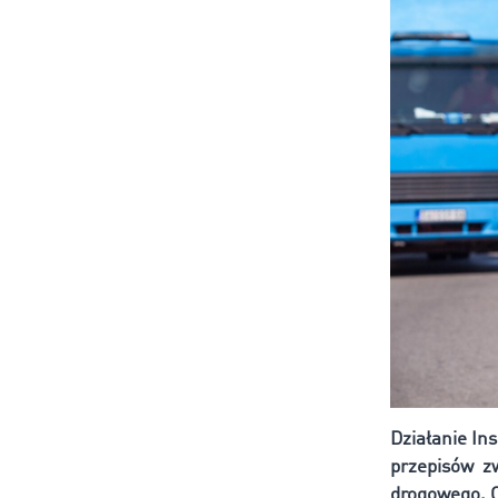
Działanie In
przepisów
z
drogowego. O 