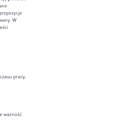
zane
 propozycje
owany. W
eści
czasu pracy,
że ważność