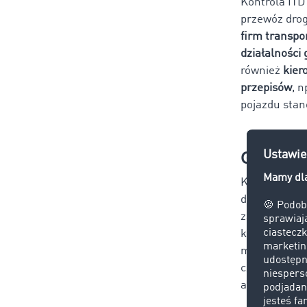
Kontrola IT
przewóz drog
firm transp
działalności
również
kier
przepisów
, 
pojazdu stan
Gdzie mo
Kontrola IT
drogowym
za
zatrzymania 
kontrolnych l
może odbywać
czasu pracy 
administracy