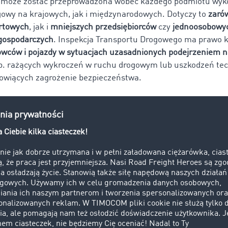
D może zostać przeprowadzona wobec każdego podmiotu wyk
owy na krajowych, jak i międzynarodowych. Dotyczy to
zaró
ortowych
, jak i
mniejszych przedsiębiorców
czy
jednoosobowy
 gospodarczych
. Inspekcja Transportu Drogowego ma prawo 
owców i pojazdy w sytuacjach uzasadnionych podejrzeniem 
np. rażących wykroczeń w ruchu drogowym lub uszkodzeń te
owiących zagrożenie bezpieczeństwa.
że odbyć się kontrola ITD?
D może zostać przeprowadzona przy każdym wykonywanym p
równo na trasie, jak i w siedzibie firmy
. Inspektor ITD uprawi
pojazdu na drodze publicznej, parkingu przy trasie, w zatok
ub przy punktach poboru opłat. Jeśli chodzi o siedzibę firmy,
 się pod kątem prowadzenia dokumentacji firmowej oraz ew
kierowców. Warto wiedzieć, że inspekcja ma prawo do kontrol
jnej w firmie,
bez potrzeby zatrzymywania pojazdu
.