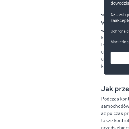
Jak wygl
W przypadku k
wizytę
zawia
kontrolą – o 
Inspektorzy 
upoważnień d
udostępnić 
kontroli.
Jak prze
Podczas kont
samochodów i
aż po czas p
także kontr
przedsiębior