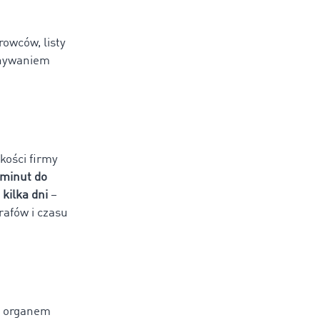
rowców, listy
onywaniem
kości firmy
 minut do
kilka dni
–
rafów i czasu
t organem