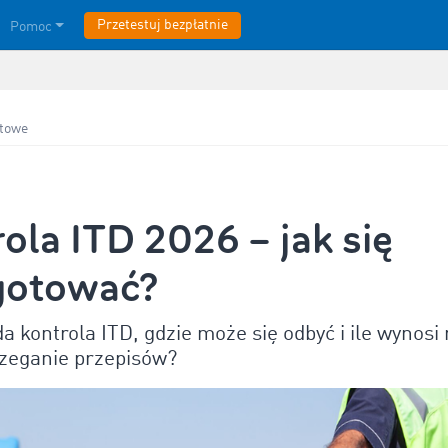
Przetestuj bezpłatnie
Pomoc
rtowe
ola ITD 2026 – jak się
gotować?
a kontrola ITD, gdzie może się odbyć i ile wynosi
rzeganie przepisów?