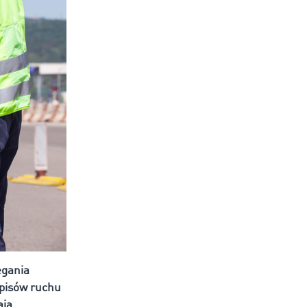
egania
pisów ruchu
ają