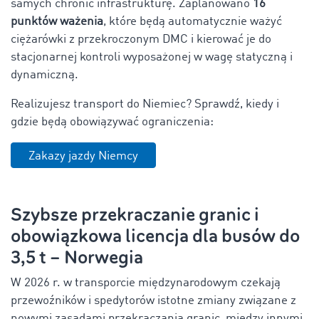
samych chronić infrastrukturę. Zaplanowano
16
punktów ważenia
, które będą automatycznie ważyć
ciężarówki z przekroczonym DMC i kierować je do
stacjonarnej kontroli wyposażonej w wagę statyczną i
dynamiczną.
Realizujesz transport do Niemiec? Sprawdź, kiedy i
gdzie będą obowiązywać ograniczenia:
Zakazy jazdy Niemcy
Szybsze przekraczanie granic i
obowiązkowa licencja dla busów do
3,5 t – Norwegia
W 2026 r. w transporcie międzynarodowym czekają
przewoźników i spedytorów istotne zmiany związane z
nowymi zasadami przekraczania granic, między innymi