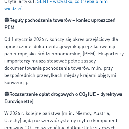
Czytaj artykuł:
SENT - wszystko, co trzeba o nim
wiedzieć
🔵Reguły pochodzenia towarów – koniec uproszczeń
PEM
Od 1 stycznia 2026 r. kończy się okres przejściowy dla
uproszczonej dokumentacji wynikającej z konwencji
paneuropejsko-śródziemnomorskiej (PEM). Eksporterzy
i importerzy muszą stosować pełne zasady
dokumentowania pochodzenia towarów, m.in. przy
bezpośrednich przesyłkach między krajami objętymi
konwencją.
🔵Rozszerzenie opłat drogowych o CO₂ (UE – dyrektywa
Eurovignette)
W 2026 r. kolejne państwa (m.in. Niemcy, Austria,
Czechy) będą rozszerzać systemy myta o komponent
emisyjny CO₂, co szczególnie dotknie flotę starszych