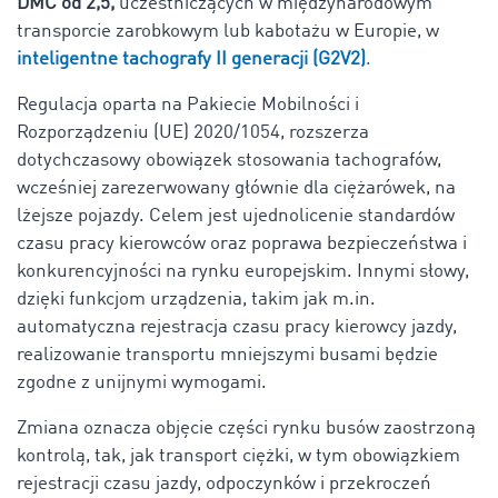
DMC od 2,5,
uczestniczących w międzynarodowym
transporcie zarobkowym lub kabotażu w Europie, w
inteligentne tachografy II generacji (G2V2)
.
Regulacja oparta na Pakiecie Mobilności i
Rozporządzeniu (UE) 2020/1054, rozszerza
dotychczasowy obowiązek stosowania tachografów,
wcześniej zarezerwowany głównie dla ciężarówek, na
lżejsze pojazdy. Celem jest ujednolicenie standardów
czasu pracy kierowców oraz poprawa bezpieczeństwa i
konkurencyjności na rynku europejskim. Innymi słowy,
dzięki funkcjom urządzenia, takim jak m.in.
automatyczna rejestracja czasu pracy kierowcy jazdy,
realizowanie transportu mniejszymi busami będzie
zgodne z unijnymi wymogami.
Zmiana oznacza objęcie części rynku busów zaostrzoną
kontrolą, tak, jak transport ciężki, w tym obowiązkiem
rejestracji czasu jazdy, odpoczynków i przekroczeń