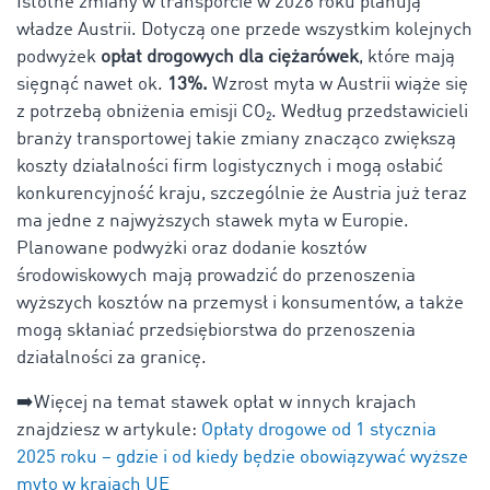
Istotne zmiany w transporcie w 2026 roku planują
władze Austrii. Dotyczą one przede wszystkim kolejnych
podwyżek
opłat drogowych dla ciężarówek
, które mają
sięgnąć nawet ok.
13%.
Wzrost myta w Austrii wiąże się
z potrzebą obniżenia emisji CO₂. Według przedstawicieli
branży transportowej takie zmiany znacząco zwiększą
koszty działalności firm logistycznych i mogą osłabić
konkurencyjność kraju, szczególnie że Austria już teraz
ma jedne z najwyższych stawek myta w Europie.
Planowane podwyżki oraz dodanie kosztów
środowiskowych mają prowadzić do przenoszenia
wyższych kosztów na przemysł i konsumentów, a także
mogą skłaniać przedsiębiorstwa do przenoszenia
działalności za granicę.
➡️Więcej na temat stawek opłat w innych krajach
znajdziesz w artykule:
Opłaty drogowe od 1 stycznia
2025 roku – gdzie i od kiedy będzie obowiązywać wyższe
myto w krajach UE