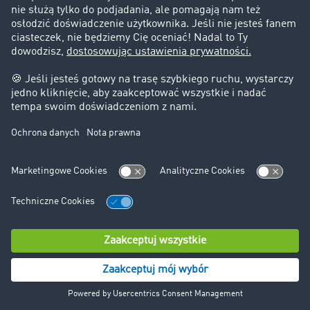
Zlecenia Transportowe do 3,5 t
Magazyny
Międzynarodowy Serwis Inkaso TIMOCOM
Tracking
Monitoring Przesyłek Live
Interfejsy (API)
Zamknięta Giełda Transportowa
TIMOCOM AI FAQ
TIMOCOM Messenger FAQ
Transakcje Biznesowe