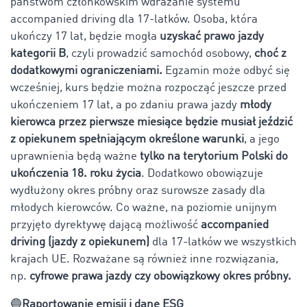
państwom członkowskim wdrażanie systemu
accompanied driving dla 17-latków. Osoba, która
ukończy 17 lat, będzie mogła
uzyskać prawo jazdy
kategorii B
, czyli prowadzić samochód osobowy,
choć z
dodatkowymi ograniczeniami.
Egzamin może odbyć się
wcześniej, kurs będzie można rozpocząć jeszcze przed
ukończeniem 17 lat, a po zdaniu prawa jazdy
młody
kierowca przez pierwsze miesiące będzie musiał jeździć
z opiekunem spełniającym określone warunki
, a jego
uprawnienia będą ważne
tylko na terytorium Polski do
ukończenia 18. roku życia
. Dodatkowo obowiązuje
wydłużony okres próbny oraz surowsze zasady dla
młodych kierowców. Co ważne, na poziomie unijnym
przyjęto dyrektywę dającą możliwość
accompanied
driving (jazdy z opiekunem)
dla 17-latków we wszystkich
krajach UE. Rozważane są również inne rozwiązania,
np.
cyfrowe prawa jazdy czy obowiązkowy okres próbny.
🔵
Raportowanie emisji i dane ESG