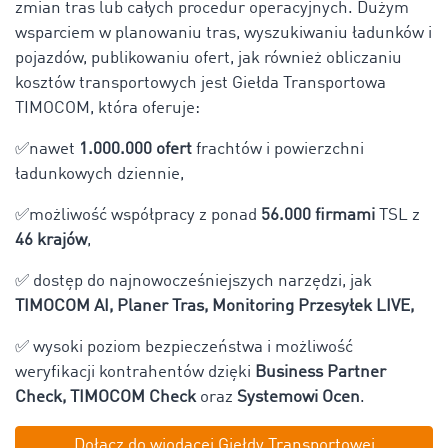
zmian tras lub całych procedur operacyjnych. Dużym
wsparciem w planowaniu tras, wyszukiwaniu ładunków i
pojazdów, publikowaniu ofert, jak również obliczaniu
kosztów transportowych jest Giełda Transportowa
TIMOCOM, która oferuje:
✅nawet
1.000.000 ofert
frachtów i powierzchni
ładunkowych dziennie,
✅możliwość współpracy z ponad
56.000 firmami
TSL z
46 krajów
,
✅ dostęp do najnowocześniejszych narzędzi, jak
TIMOCOM AI, Planer Tras, Monitoring Przesyłek LIVE,
✅ wysoki poziom bezpieczeństwa i możliwość
weryfikacji kontrahentów dzięki
Business Partner
Check, TIMOCOM Check
oraz
Systemowi Ocen
.
Dołącz do wiodącej Giełdy Transportowej