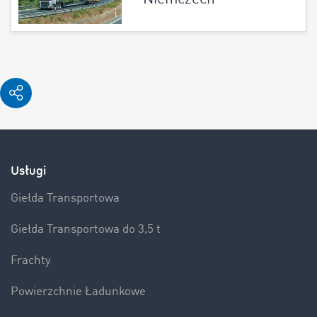
Usługi
Giełda Transportowa
Giełda Transportowa do 3,5 t
Frachty
Powierzchnie Ładunkowe