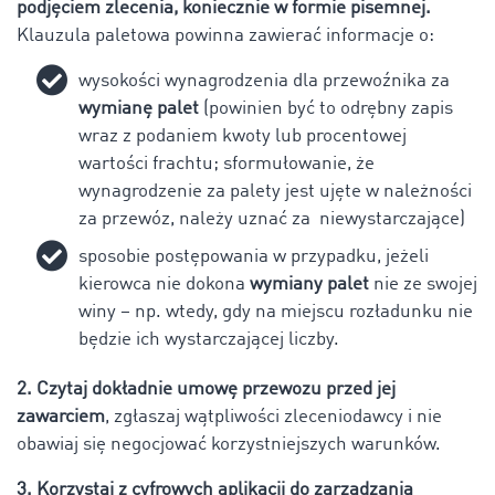
podjęciem zlecenia, koniecznie w formie pisemnej.
Klauzula paletowa powinna zawierać informacje o:
wysokości wynagrodzenia dla przewoźnika za
wymianę palet
(powinien być to odrębny zapis
wraz z podaniem kwoty lub procentowej
wartości frachtu; sformułowanie, że
wynagrodzenie za palety jest ujęte w należności
za przewóz, należy uznać za niewystarczające)
sposobie postępowania w przypadku, jeżeli
kierowca nie dokona
wymiany palet
nie ze swojej
winy – np. wtedy, gdy na miejscu rozładunku nie
będzie ich wystarczającej liczby.
2. Czytaj dokładnie umowę przewozu przed jej
zawarciem
, zgłaszaj wątpliwości zleceniodawcy i nie
obawiaj się negocjować korzystniejszych warunków.
3. Korzystaj z cyfrowych aplikacji do zarządzania