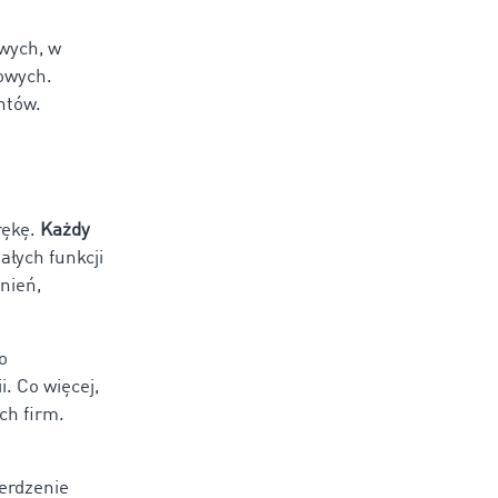
owych, w
owych.
ntów.
rękę.
Każdy
ałych funkcji
nień,
o
. Co więcej,
ch firm.
erdzenie