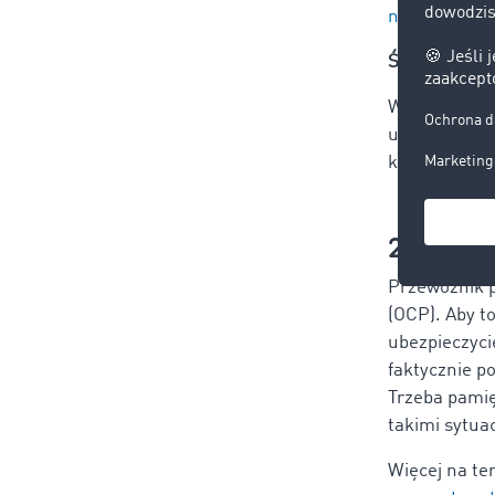
naszym blog
Świadectwo 
W przypadku
uprawniony. 
kończącego 
2. Spra
Przewoźnik p
(OCP). Aby t
ubezpieczycie
faktycznie p
Trzeba pamię
takimi sytua
Więcej na te