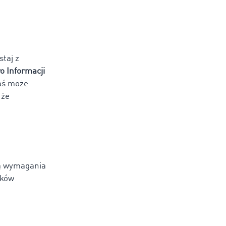
taj z
o Informacji
aś może
 że
ją wymagania
ików