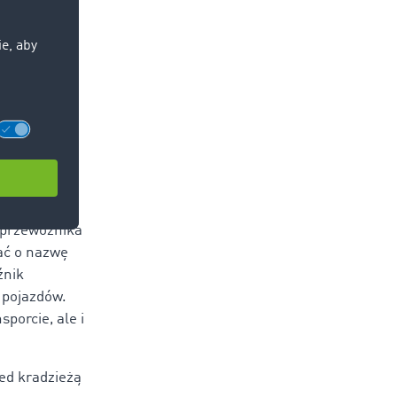
do tego
ku kursu i
 przewoźnika
tać o nazwę
źnik
 pojazdów.
porcie, ale i
ed kradzieżą