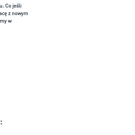
. Co jeśli
racę z nowym
emy w
: