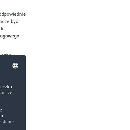
 odpowiednie
 może być
 do
Drogowego
ważną
ci) w
wego
m to
owe
yjna.
ykule na