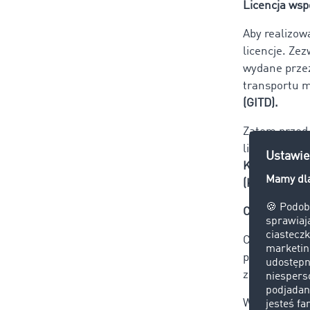
Licencja wsp
Aby realizow
licencje. Ze
wydane przez
transportu 
(GITD).
Zatem przed
licencję kra
Krajowym Re
(KREPTD).
Certyfikat 
Certyfikat p
podstawa do 
zezwolenia n
Więcej na t