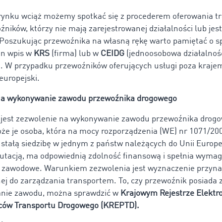
 rynku wciąż możemy spotkać się z procederem oferowania t
źników, którzy nie mają zarejestrowanej działalności lub jes
Poszukując przewoźnika na własną rękę warto pamiętać o s
on wpis w
KRS
(firma) lub w
CEIDG
(jednoosobowa działalnoś
. W przypadku przewoźników oferujących usługi poza krajem
europejski.
na wykonywanie zawodu przewoźnika drogowego
jest zezwolenie na wykonywanie zawodu przewoźnika drog
e je osoba, która na mocy rozporządzenia (WE) nr 1071/20
 stałą siedzibę w jednym z państw należących do Unii Europej
putacją, ma odpowiednią zdolność finansową i spełnia wyma
 zawodowe. Warunkiem zezwolenia jest wyznaczenie przynaj
nej do zarządzania transportem. To, czy przewoźnik posiada
nie zawodu, można sprawdzić w
Krajowym Rejestrze Elektr
rców Transportu Drogowego (KREPTD).