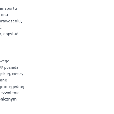
ransportu
t ona
prawdzeniu,
ć
, dopytać
owego.
09 posiada
skiej, cieszy
gane
mniej jednej
 zezwolenie
onicznym