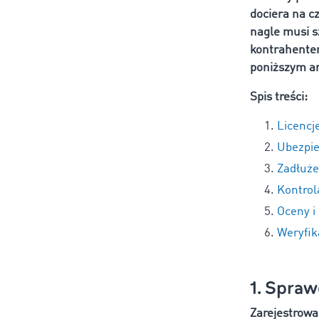
dociera na c
nagle musi s
kontrahentem
poniższym ar
Spis treści:
Licencj
Ubezpie
Zadłuże
Kontrol
Oceny i
Weryfik
1. Spraw
Zarejestrowa