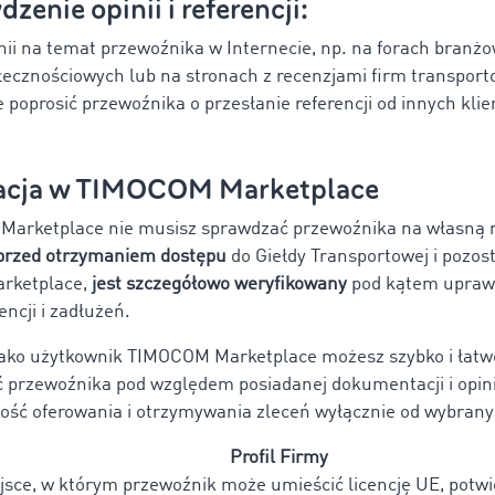
zenie opinii i referencji:
nii na temat przewoźnika w Internecie, np. na forach branż
ecznościowych lub na stronach z recenzjami firm transport
 poprosić przewoźnika o przesłanie referencji od innych klie
acja w TIMOCOM Marketplace
arketplace nie musisz sprawdzać przewoźnika na własną 
 przed otrzymaniem dostępu
do Giełdy Transportowej i pozost
rketplace,
jest szczegółowo weryfikowany
pod kątem upraw
encji i zadłużeń.
jako użytkownik TIMOCOM Marketplace możesz szybko i łatw
 przewoźnika pod względem posiadanej dokumentacji i opinii
ść oferowania i otrzymywania zleceń wyłącznie od wybrany
Profil Firmy
jsce, w którym przewoźnik może umieścić licencję UE, potwi