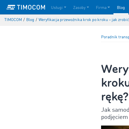
Usługi
Zasoby
Firma
Blog
TIMOCOM
/
Blog
/
Weryfikacja przewoźnika krok po kroku – jak zrobić
Poradnik trans
Weryf
kroku
rękę?
Jak samod
podjęciem