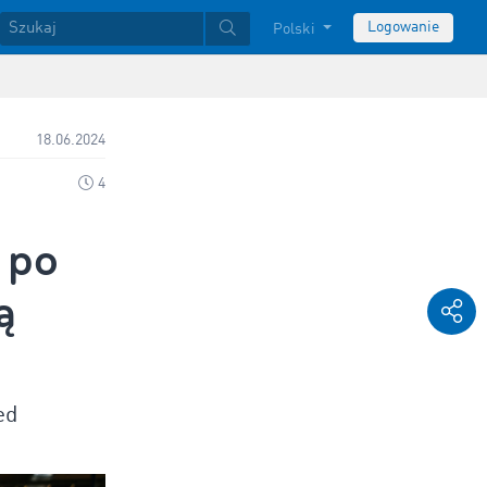
Logowanie
Polski
18.06.2024
4
 po
ą
ed