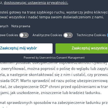
u.
ADR:
 przewozów towarów niebezpiecznych przewoźnik musi być 
Zatem warto sprawdzić, czy uzyskał świadczenie ADR w wyni
go egzaminu.
wdzenie ubezpieczeń:
owinien posiadać ubezpieczenie odpowiedzialności cywilnej
o zweryfikować, można poprosić o polisę do wglądu lub zapy
la, a następnie skontaktować się z nim i ustalić, czy przewo
osiada OCP. Warto sprawdzić od razu polisę ubezpieczeniową
tać, że ubezpieczenie OCP chroni przed opóźnieniami w trans
cjami, jak uszkodzenie, zniszczenie lub kradzież ładunku.
mat sprawdzonych sposobów na zabezpieczenie ładunku prz