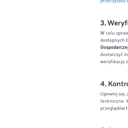
przeczytasz t
3. Weryf
W celu spraw
dostępnych b
Gospodarczej
dostarczyć i
weryfikacja 
4. Kontr
Upewnij się,
techniczne. 
przeglądów t