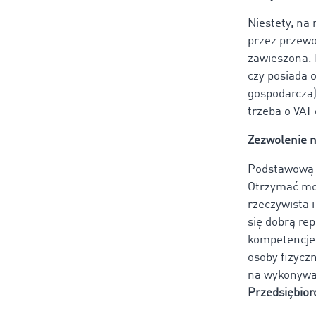
Niestety, na
przez przewo
zawieszona. 
czy posiada 
gospodarcza)
trzeba o VAT 
Zezwolenie 
Podstawową 
Otrzymać moż
rzeczywista i
się dobrą re
kompetencje
osoby fizycz
na wykonywa
Przedsiębio