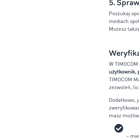
5. Sprawd
Poszukaj opi
mediach społ
Możesz także
Weryfik
W TIMOCOM M
użytkownik,
TIMOCOM Ma
zezwoleń, lic
Dodatkowo, 
zweryfikować
masz możliwo
– mie