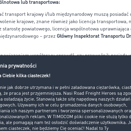
ólnotowa lub transportowa:
ać transport krajowy i/lub międzynarodowy muszą posiadać
zwolenie krajowe, znane również jako licencja transportowa,
 starostę powiatowego, licencja wspólnotowa uprawniająca
międzynarodowego – przez
Główny Inspektorat Transportu 
 nawiązaniem współpracy sprawdź, czy przewoźnik posiada 
jową lub międzynarodową (w zależności od zakresu działalnoś
jestrze Elektronicznym Przedsiębiorców Transportu Drogo
Kompetencji Zawodowych:
otwierdzający kompetencje zawodowe w transporcie drogowy
uzyskania innych niezbędnych dokumentów, takich jak kraj
a przewóz rzeczy, licencja wspólnotowa oraz licencja spedyc
emat Certyfikatu Kompetencji Zawodowych przeczytasz w
art