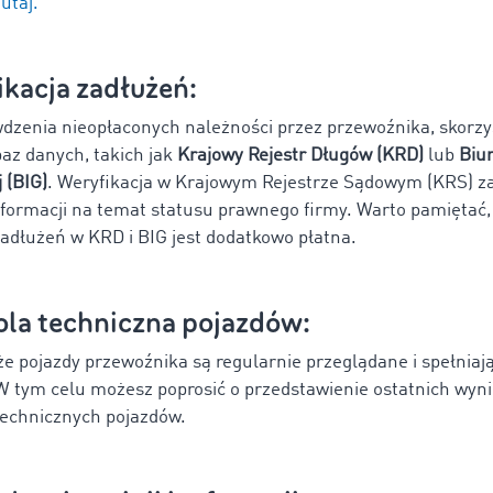
utaj.
ikacja zadłużeń:
dzenia nieopłaconych należności przez przewoźnika, skorzys
az danych, takich jak
Krajowy Rejestr Długów (KRD)
lub
Biur
 (BIG)
. Weryfikacja w Krajowym Rejestrze Sądowym (KRS) z
nformacji na temat statusu prawnego firmy. Warto pamiętać,
zadłużeń w KRD i BIG jest dodatkowo płatna.
ola techniczna pojazdów:
 że pojazdy przewoźnika są regularnie przeglądane i spełnia
W tym celu możesz poprosić o przedstawienie ostatnich wyn
echnicznych pojazdów.