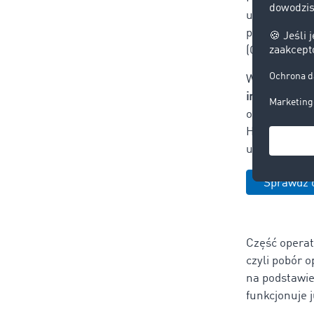
umożliwiają 
przy każdej 
(OBU), komun
W transporc
interoperacy
opłat drogowy
Hiszpanii cz
urządzeń dla
Sprawdź o
Część operat
czyli pobór 
na podstawie
funkcjonuje 