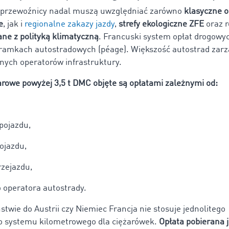
 przewoźnicy nadal muszą uwzględniać zarówno
klasyczne o
e
, jak i
regionalne zakazy jazdy
,
strefy ekologiczne ZFE
oraz 
ane z polityką klimatyczną
. Francuski system opłat drogowyc
ramkach autostradowych (péage). Większość autostrad zarz
nych operatorów infrastruktury.
arowe powyżej 3,5 t DMC objęte są opłatami zależnymi od:
pojazdu,
ojazdu,
rzejazdu,
operatora autostrady.
stwie do Austrii czy Niemiec Francja nie stosuje jednolitego
 systemu kilometrowego dla ciężarówek.
Opłata pobierana j