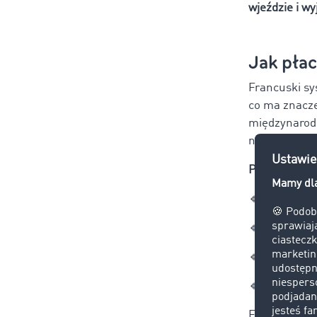
wjeździe i wy
Jak płac
Francuski s
co ma znacze
międzynarodo
na organizac
Przewoźnicy 
🔹płatności 
🔹kart pali
🔹kart płatn
🔹urządzeń 
Firmy trans