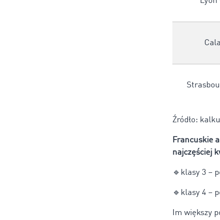
Lyon 
Cala
Strasbou
Źródło: kalk
Francuskie a
najczęściej 
🔹klasy 3 – p
🔹klasy 4 – p
Im większy po