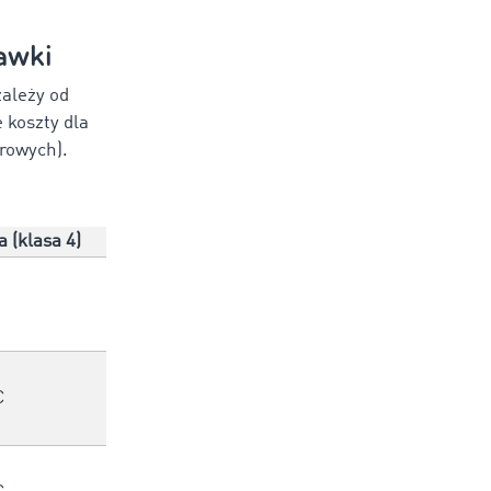
awki
zależy od
 koszty dla
arowych).
 (klasa 4)
€
€