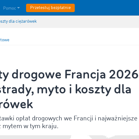
Przetestuj bezpłatnie
Pomoc
oszty dla ciężarówek
rtowe
ty drogowe Francja 2026
trady, myto i koszty dla
arówek
awki opłat drogowych we Francji i najważniejsze
z mytem w tym kraju.