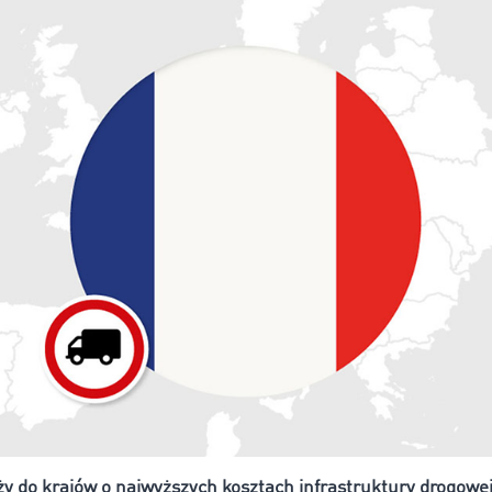
ży do krajów o najwyższych kosztach infrastruktury drogowej