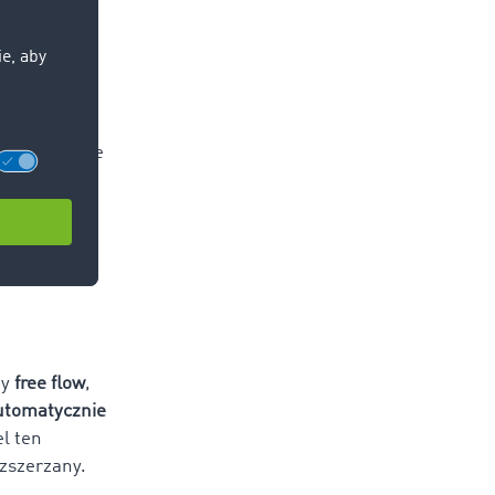
nia pojazdu
kładowego
zdu.
ą rozliczanie
ii, Belgii,
dzielnych
my
free flow
,
automatycznie
l ten
ozszerzany.