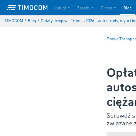
Usługi
Zasoby
Firma
Blog
TIMOCOM
/
Blog
/
Opłaty drogowe Francja 2026 – autostrady, myto i k
Prawo Transpo
Opła
autos
cięż
Sprawdź st
związane 