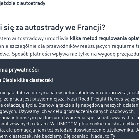
jeździe z autostrady
.
i się za autostrady we Francji?
ystem autostradowy umożliwia
kilka metod regulowania opła
nie szczególnie dla przewoźników realizujących regularne t
we. Sposób płatności wpływa nie tylko na wygodę przejazdu
ję rozliczeń i czas postoju na bramkach.
mogą korzystać z:
gotówką,
wowych,
iczych,
telematycznych Télépéage.
portowe
najczęściej wykorzystują rozwiązania elektroniczne
,