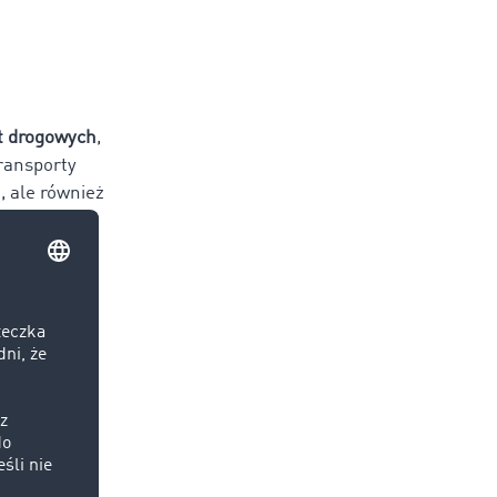
t drogowych
,
ransporty
, ale również
 które