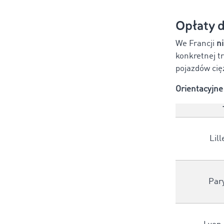
Opłaty 
We Francji
n
konkretnej t
pojazdów cię
Orientacyjne
Lill
Par