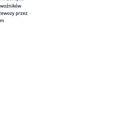
zewoźników
rzewozy przez
im