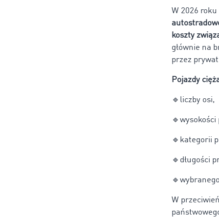
W 2026 roku
autostradow
koszty związ
głównie na b
przez prywat
Pojazdy cięż
🔹liczby osi,
🔹wysokości 
🔹kategorii p
🔹długości p
🔹wybranego 
W przeciwień
państwowego