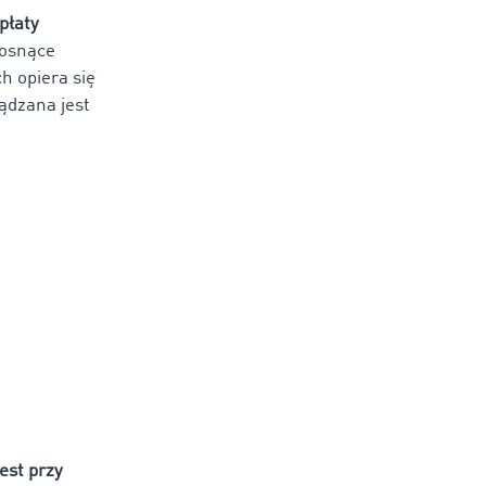
płaty
rosnące
h opiera się
ądzana jest
est przy