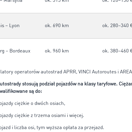
– Marsylia
ok. 315 km
ok. 120–150 
is – Lyon
ok. 690 km
ok. 280–340 
rg – Bordeaux
ok. 960 km
ok. 380–460 
ulatory operatorów autostrad APRR, VINCI Autoroutes i AREA
utostrady stosują podział pojazdów na klasy taryfowe. Cięża
kwalifikowane są do:
ojazdy ciężkie o dwóch osiach,
ojazdy ciężkie z trzema osiami i więcej.
jazd i liczba osi, tym wyższa opłata za przejazd.