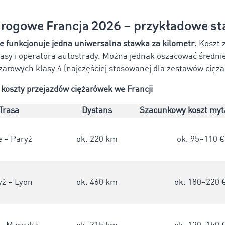
drogowe Francja 2026 – przykładowe st
ie funkcjonuje jedna uniwersalna stawka za kilometr
. Koszt 
rasy i operatora autostrady. Można jednak oszacować średnie
żarowych klasy 4 (najczęściej stosowanej dla zestawów cięż
 koszty przejazdów ciężarówek we Francji
Trasa
Dystans
Szacunkowy koszt myta
e – Paryż
ok. 220 km
ok. 95–110 
yż – Lyon
ok. 460 km
ok. 180–220 