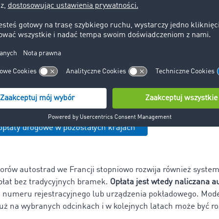
automatyczne naliczanie opłat bez konieczności zatrzymywa
bramce. System Télépéage działa za pomocą urządzenia po
ikującego się z infrastrukturą autostradową podczas przeja
ie międzynarodowym szczególnie popularne są
urządzenia
jne EETS
(European Electronic Toll Service), które umożliwiaj
ch nie tylko we Francji, ale również m.in. w Niemczech, Austr
y Włoszech. Dzięki temu przewoźnik nie musi korzystać z od
 każdego kraju tranzytowego.
płaty drogowe w pozostałych krajach
orów autostrad we Francji stopniowo rozwija również syste
opłat bez tradycyjnych bramek.
Opłata jest wtedy naliczana 
 numeru rejestracyjnego lub urządzenia pokładowego. Mode
już na wybranych odcinkach i w kolejnych latach może być r