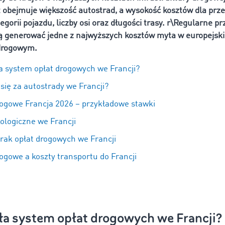
 obejmuje większość autostrad, a wysokość kosztów dla pr
egorii pojazdu, liczby osi oraz długości trasy. r\Regularne p
ą generować jedne z najwyższych kosztów myta w europejsk
 drogowym.
ła system opłat drogowych we Francji?
 się za autostrady we Francji?
rogowe Francja 2026 – przykładowe stawki
ologiczne we Francji
brak opłat drogowych we Francji
ogowe a koszty transportu do Francji
ła system opłat drogowych we Francji?