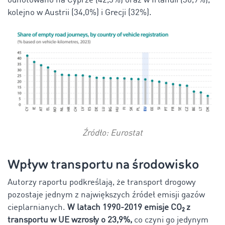
odnotowano na Cyprze (42,3%) oraz w Irlandii (36,9%)
,
kolejno w Austrii (34,0%) i Grecji (32%).
Źródło: Eurostat
Wpływ transportu na środowisko
Autorzy raportu podkreślają, że transport drogowy
pozostaje jednym z największych źródeł emisji gazów
cieplarnianych.
W latach 1990-2019 emisje CO₂ z
transportu w UE wzrosły o 23,9%,
co czyni go jedynym