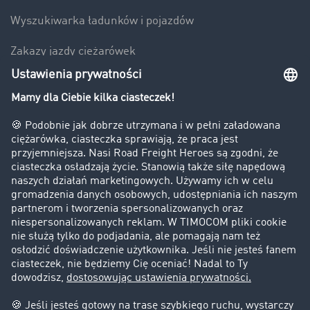
Wyszukiwarka ładunków i pojazdów
Zakazy jazdy ciężarówek
Bezpieczeństwo
Firma
Historie sukcesu
Klienci pozyskują nowych klientów
Informacje prawne
Impressum
OWU