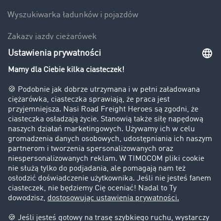
Wyszukiwarka ładunków i pojazdów
Zakazy jazdy ciężarówek
Bezpieczeństwo
Firma
Historie sukcesu
Klienci pozyskują nowych klientów
Informacje prawne
Impressum
OWU