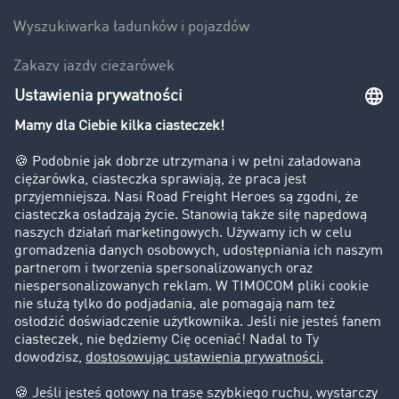
Wyszukiwarka ładunków i pojazdów
Zakazy jazdy ciężarówek
Bezpieczeństwo
Firma
Historie sukcesu
Klienci pozyskują nowych klientów
Informacje prawne
Impressum
OWU