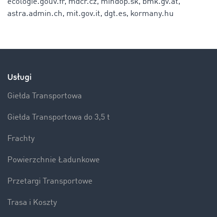
ecologie.gouv.fr, mdcr.cz, mindop.sk, bmk.gv.at,
astra.admin.ch, mit.gov.it, dgt.es, kormany.hu
Usługi
Giełda Transportowa
Giełda Transportowa do 3,5 t
Frachty
Powierzchnie Ładunkowe
Przetargi Transportowe
Trasa i Koszty