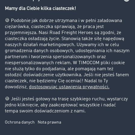
Bezpieczeństwo
Firma
Historie sukcesu
Klienci pozyskują nowych klientów
Informacje prawne
Impressum
OWU
Ochrona danych
Ustawienia plików cookies
Pomoc