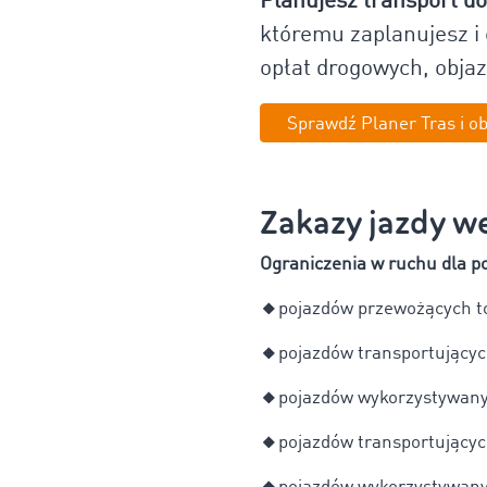
Planujesz transport do
któremu zaplanujesz i 
opłat drogowych, objaz
Sprawdź Planer Tras i ob
Zakazy jazdy we
Ograniczenia w ruchu dla p
🔸
pojazdów przewożących t
🔸
pojazdów transportujących
🔸
pojazdów wykorzystywanyc
🔸
pojazdów transportującyc