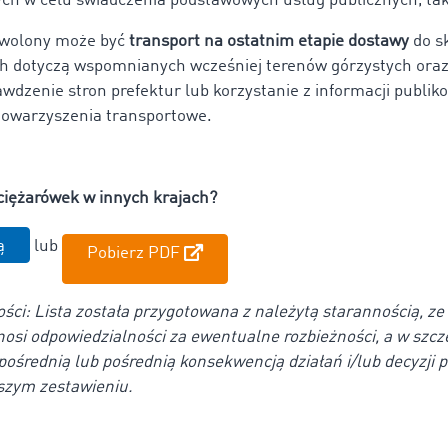
ch w celu świadczenia podstawowych usług publicznych, ta
ozwolony może być
transport na ostatnim etapie dostawy
do s
ch dotyczą wspomnianych wcześniej terenów górzystych oraz
rawdzenie stron prefektur lub korzystanie z informacji publ
towarzyszenia transportowe.
 ciężarówek w innych krajach?
ą
lub
Pobierz PDF
ści: Lista została przygotowana z należytą starannością, z
osi odpowiedzialności za ewentualne rozbieżności, a w szcz
zpośrednią lub pośrednią konsekwencją działań i/lub decyzji 
jszym zestawieniu.