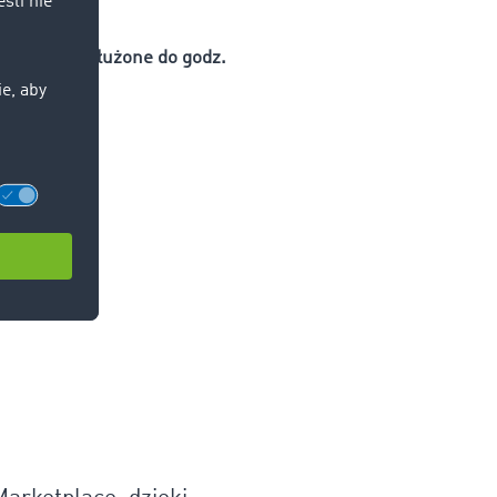
mogą być
wydłużone do godz.