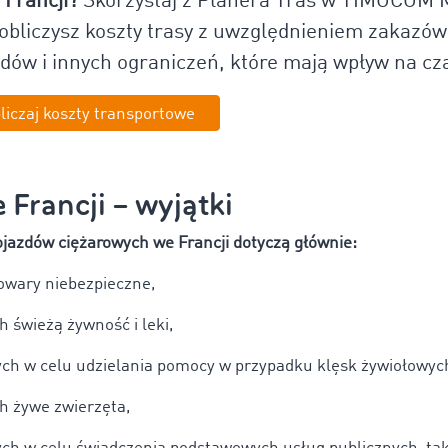
 Francji?
Skorzystaj z Planera Tras w TIMOCOM M
obliczysz koszty trasy z uwzględnieniem zakazów 
dów i innych ograniczeń, które mają wpływ na cz
liczaj koszty transportowe
 Francji – wyjątki
ojazdów ciężarowych we Francji dotyczą głównie:
owary niebezpieczne,
 świeżą żywność i leki,
h w celu udzielania pomocy w przypadku klęsk żywiołowych
h żywe zwierzęta,