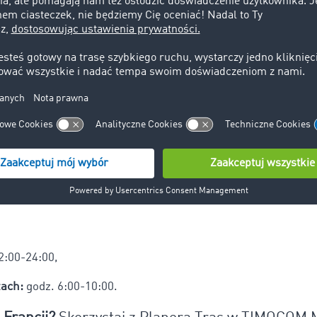
, jak wakacyjne zakazy jazdy we Francji w lipcu i sierpniu, 
,
0,
z. 16:00-22:00.
2:00-24:00,
ętach:
godz. 6:00-10:00.