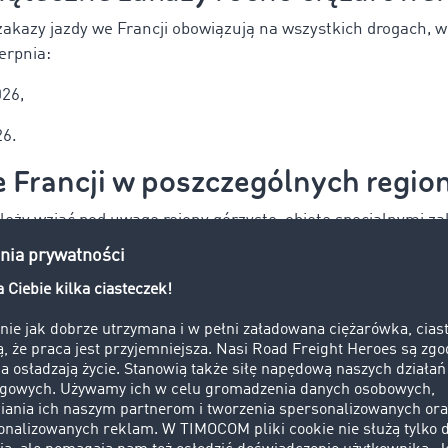
akazy jazdy we Francji obowiązują na wszystkich drogach, w
ierpnia:
026,
26.
e Francji w poszczególnych regio
ależy wziąć pod uwagę rejony górzyste, objęte specjalnymi z
-Alpy. Ale nie tylko tereny narażone na trudniejsze waru
zujący transport do Francji. Warto pamiętać o restrykcjach 
ego wjazd również jest ograniczony godzinowo.
uvergne-Rhône-Alpes
)