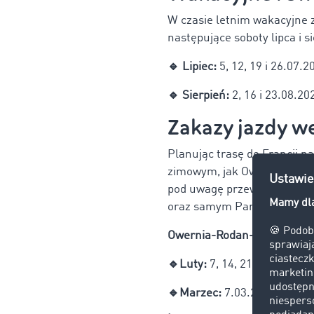
W czasie letnim wakacyjne z
następujące soboty lipca i s
🔹 Lipiec:
5, 12, 19 i 26.07.2
🔹 Sierpień:
2, 16 i 23.08.20
Zakazy jazdy w
Planując trasę do Francji n
zimowym, jak Owernia-Rodan
pod uwagę przewoźnicy reali
oraz samym Paryżu, do któr
Owernia-Rodan-Alpy (
fr. A
🔹Luty:
7, 14, 21.02.2026,
🔹Marzec:
7.03.2026