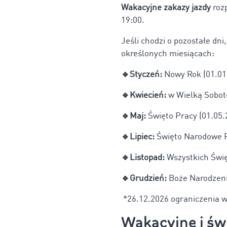
Wakacyjne zakazy jazdy
roz
19:00.
Jeśli chodzi o pozostałe dn
określonych miesiącach:
🔹Styczeń:
Nowy Rok (01.01
🔹Kwiecień:
w Wielką Sobotę
🔹Maj:
Święto Pracy (01.05.
🔹Lipiec:
Święto Narodowe Fr
🔹Listopad:
Wszystkich Świę
🔹Grudzień:
Boże Narodzenie
*26.12.2026 ograniczenia w
Wakacyjne i św