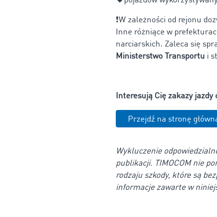
🔸
pojazdów wykorzystywany
❗W zależności od rejonu d
Inne różniące w prefektura
narciarskich. Zaleca się sp
Ministerstwo Transportu
i s
Interesują Cię zakazy jazdy
Przejdź na stronę główn
Wykluczenie odpowiedzialno
publikacji. TIMOCOM nie pon
rodzaju szkody, które są be
informacje zawarte w ninie