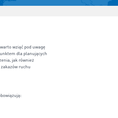
, warto wziąć pod uwagę
punktem dla planujących
zenia, jak również
ę zakazów ruchu
obowiązują: