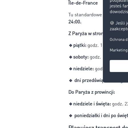
Île-de-France
Tu standardowe zakazy jazdy
24:00.
Z Paryża w stronę prowincji:
🔹piątki:
godz. 16:00-21:00,
🔹soboty:
godz. 10:00-18:00
🔹niedziele:
godz. 0:00-24:0
🔹 dni przedświąteczne:
god
Do Paryża z prowincji:
🔹niedziele i święta:
godz. 2
🔹 poniedziałki i dni po świ