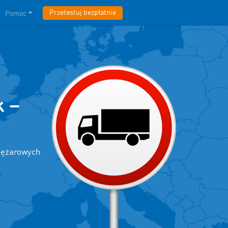
Przetestuj bezpłatnie
Pomoc
k –
ciężarowych