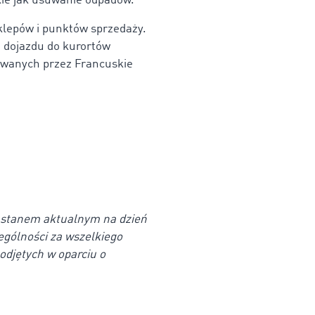
kie jak usuwanie odpadów.
klepów i punktów sprzedaży.
 dojazdu do kurortów
ikowanych przez Francuskie
e stanem aktualnym na dzień
ególności za wszelkiego
podjętych w oparciu o