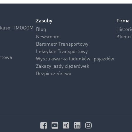
Zasoby
Firma
Inkaso TIMOCOM
Blog
Histor
Newsroom
Klienc
Barometr Transportowy
Leksykon Transportowy
rtowa
Wyszukiwarka ładunków i pojazdów
Zakazy jazdy ciężarówek
Bezpieczeństwo