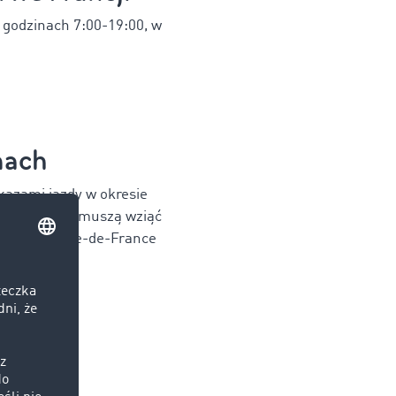
 godzinach 7:00-19:00, w
nach
akazami jazdy w okresie
nki pogodowe muszą wziąć
w regionie Île-de-France