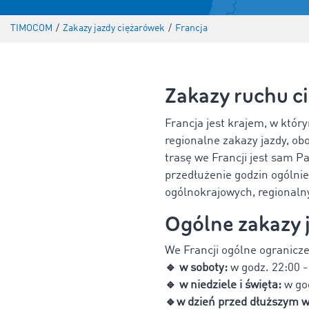
TIMOCOM
/
Zakazy jazdy ciężarówek
/
Francja
Zakazy ruchu c
Francja jest krajem, w któ
regionalne zakazy jazdy, o
trasę we Francji jest sam P
przedłużenie godzin ogólni
ogólnokrajowych, regionaln
Ogólne zakazy j
We Francji ogólne ogranicze
🔹
w soboty:
w godz. 22:00 -
🔹
w niedziele i święta:
w go
🔹
w dzień przed dłuższym 