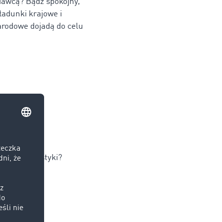
dawcą? Bądź spokojny,
ładunki krajowe i
rodowe dojadą do celu
Niemiec
dycji i logistyki?