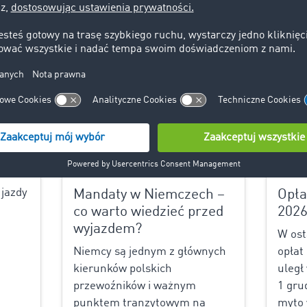
Prawo transportowe
28.07.2025
Prawo 
Y
7
jazdy
Mandaty w Niemczech –
Opła
co warto wiedzieć przed
202
wyjazdem?
W ost
Niemcy są jednym z głównych
opłat
kierunków polskich
uległ
przewoźników i ważnym
1 gru
punktem tranzytowym na
myto 