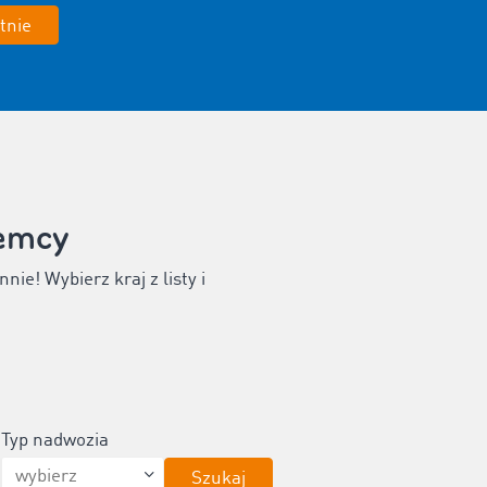
tnie
iemcy
e! Wybierz kraj z listy i
Typ nadwozia
Szukaj