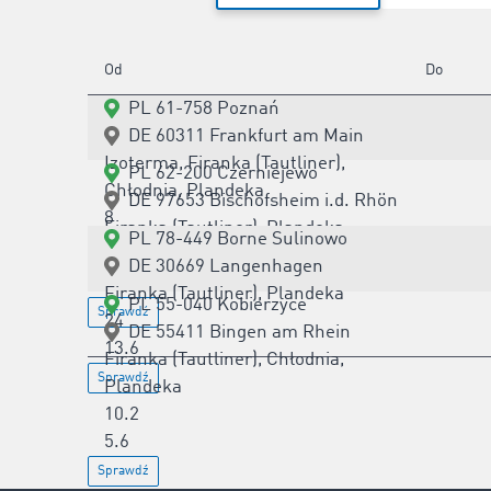
Od
Do
PL 61-758 Poznań
DE 60311 Frankfurt am Main
Izoterma, Firanka (Tautliner),
PL 62-200 Czerniejewo
Chłodnia, Plandeka
DE 97653 Bischofsheim i.d. Rhön
8
Firanka (Tautliner), Plandeka
PL 78-449 Borne Sulinowo
13.6
24.5
DE 30669 Langenhagen
Sprawdź
13.6
Firanka (Tautliner), Plandeka
PL 55-040 Kobierzyce
Sprawdź
24
DE 55411 Bingen am Rhein
13.6
Firanka (Tautliner), Chłodnia,
Sprawdź
Plandeka
10.2
5.6
Sprawdź