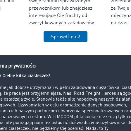
000.000
swoje ładunki sprawdzonym
zlecenio
i
przewoźnikom lub znajdziesz
że Twoje 
interesujące Cię frachty od
międzyna
zweryfikowanych załadowców.
na czas.
Sprawdź nas!
 informacji o transporcie z i do 
ne aktualności, porady i ciekawostki ze świata transportu, spe
Przejdź do bloga