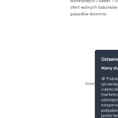
biznesowych i nawet
1
.
ofert wolnych ładunków 
pojazdów dziennie.
Więcej
Interesują Cię in