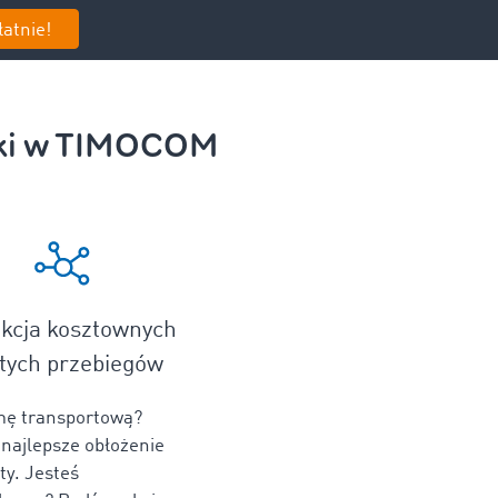
łatnie!
unki w TIMOCOM
kcja kosztownych
tych przebiegów
mę transportową?
 najlepsze obłożenie
oty. Jesteś