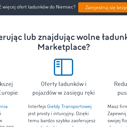
 więcej ofert ładunków do Niemiec?
Zarejestruj się bezp
ferując lub znajdując wolne ład
Marketplace?
kszej
Oferty ładunków i
Redu
Europie
pojazdów w zasięgu ręki
pus
enia
Interfejs
Giełdy Transportowej
Masz fir
i
jest prosty i intuicyjny. Dzięki
Zapewnij
w
temu bardzo szybko zaoferujesz
swojej fl