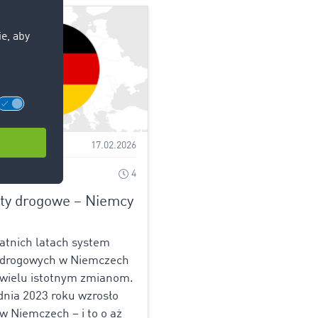
transportowe
17.02.2026
4
ty drogowe – Niemcy
6
atnich latach system
 drogowych w Niemczech
 wielu istotnym zmianom.
dnia 2023 roku wzrosło
w Niemczech – i to o aż