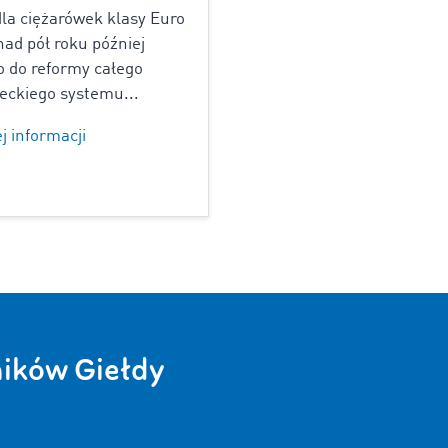
la ciężarówek klasy Euro
nad pół roku później
o do reformy całego
eckiego systemu...
j informacji
wników Giełdy