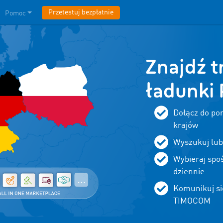
Przetestuj bezpłatnie
Pomoc
Znajdź t
ładunki 
Dołącz do p
krajów
Wyszukuj lub 
Wybieraj spo
dziennie
Komunikuj si
TIMOCOM