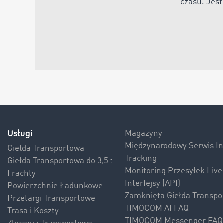
czasu. Jest
Usługi
Magazyny
Międzynarodowy Serwis 
Giełda Transportowa
Tracking
Giełda Transportowa do 3,5 t
Monitoring Przesyłek Live
Frachty
Interfejsy (API)
Powierzchnie Ładunkowe
Zamknięta Giełda Transpo
Przetargi Transportowe
TIMOCOM AI FAQ
Trasa i Koszty
TIMOCOM Messenger FAQ