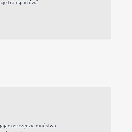
ację transportów
.“
gając oszczędzić mnóstwo