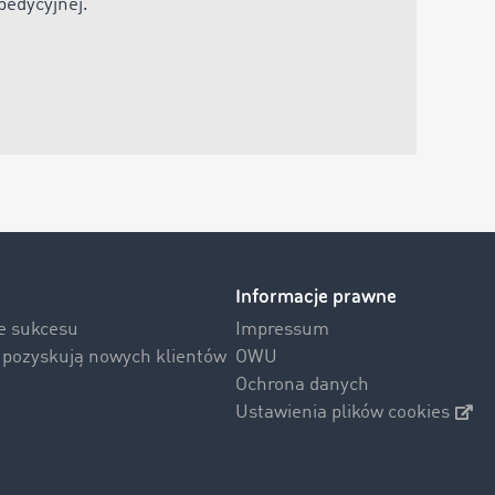
spedycyjnej
.“
Informacje prawne
ie sukcesu
Impressum
i pozyskują nowych klientów
OWU
Ochrona danych
Ustawienia plików cookies