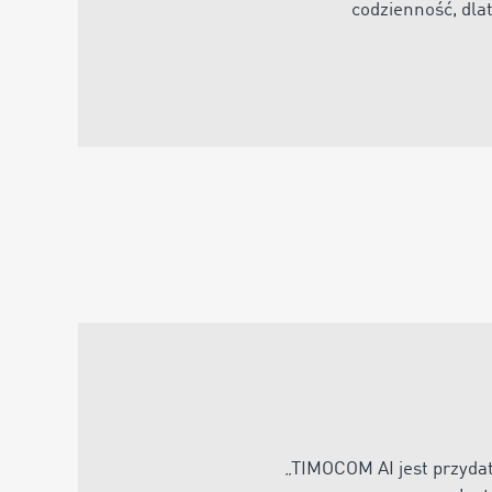
codzienność, dlat
„
TIMOCOM AI jest przyda