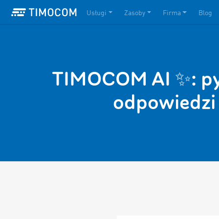
Usługi
Zasoby
Firma
Blog
TIMOCOM AI ✨: pyt
odpowiedzi