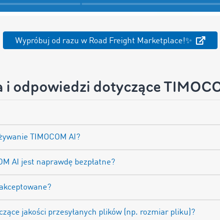
Wypróbuj od razu w Road Freight Marketplace!✨
a i odpowiedzi dotyczące TIMOC
 używanie TIMOCOM AI?
OM AI jest naprawdę bezpłatne?
 akceptowane?
zące jakości przesyłanych plików (np. rozmiar pliku)?