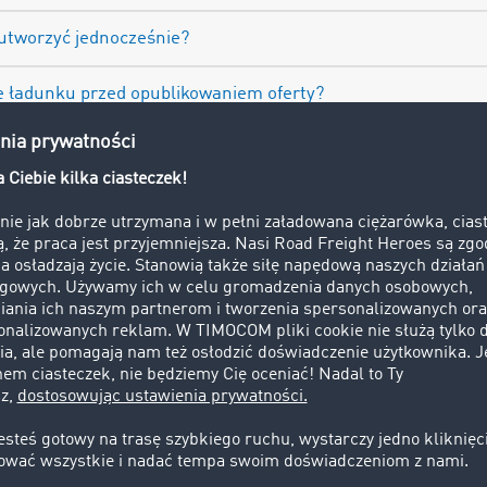
 utworzyć jednocześnie?
 ładunku przed opublikowaniem oferty?
I pomaga w przypadku różnic językowych?
czna i jak ją uzyskać?
 do wygenerowania oferty frachtu?
y również mogą korzystać z TIMOCOM AI?
 mogę się zalogować?
ielić się feedbackiem dotyczącym TIMOCOM AI?