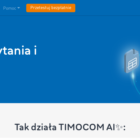
Przetestuj bezpłatnie
Pomoc
ania i
Tak działa TIMOCOM AI✨: