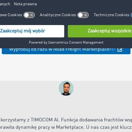
e przejmowanie danych ładunku?
Wypróbuj od razu w Road Freight Marketplace!✨
o, korzystamy z TIMOCOM AI. Funkcja dodawania frachtów ws
prawiła dynamikę pracy w Marketplace. U nas czas jest kluczo