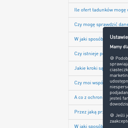
Ile ofert ładunków mogę
Czy mogę sprawdzić dane
W jaki sposób TIMOCOM A
Czy istnieje pomoc techni
Jakie kroki są konieczne
Czy moi współpracownic
A co z ochroną danych?
Przez jaką przeglądarkę
W jaki sposób mogę podz