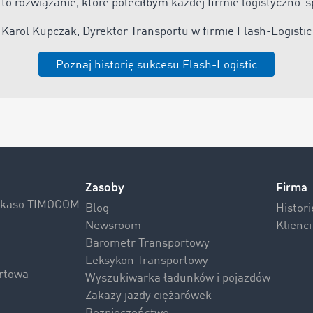
 to rozwiązanie, które poleciłbym każdej firmie logistyczno-
Karol Kupczak, Dyrektor Transportu w firmie Flash-Logistic
Poznaj historię sukcesu Flash-Logistic
Zasoby
Firma
Inkaso TIMOCOM
Blog
Histor
Newsroom
Klienc
Barometr Transportowy
Leksykon Transportowy
rtowa
Wyszukiwarka ładunków i pojazdów
Zakazy jazdy ciężarówek