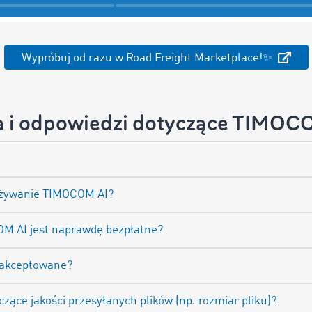
Wypróbuj od razu w Road Freight Marketplace!✨
a i odpowiedzi dotyczące TIMOC
 używanie TIMOCOM AI?
OM AI jest naprawdę bezpłatne?
 akceptowane?
zące jakości przesyłanych plików (np. rozmiar pliku)?