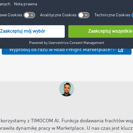
e przejmowanie danych ładunku?
Wypróbuj od razu w Road Freight Marketplace!✨
o, korzystamy z TIMOCOM AI. Funkcja dodawania frachtów ws
prawiła dynamikę pracy w Marketplace. U nas czas jest kluczo