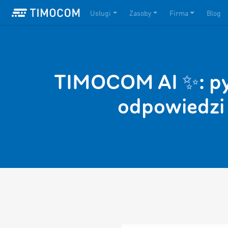
Usługi
Zasoby
Firma
Blog
TIMOCOM AI ✨: pyt
odpowiedzi