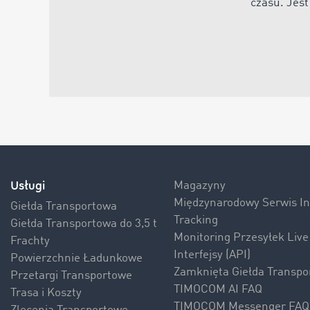
czasu. Jest
Usługi
Magazyny
Międzynarodowy Serwis 
Giełda Transportowa
Tracking
Giełda Transportowa do 3,5 t
Monitoring Przesyłek Live
Frachty
Interfejsy (API)
Powierzchnie Ładunkowe
Zamknięta Giełda Transpo
Przetargi Transportowe
TIMOCOM AI FAQ
Trasa i Koszty
TIMOCOM Messenger FAQ