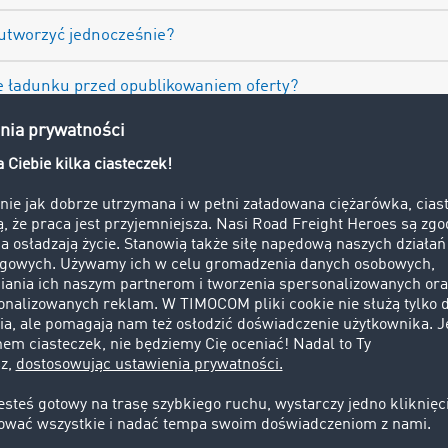
 utworzyć jednocześnie?
 ładunku przed opublikowaniem oferty?
I pomaga w przypadku różnic językowych?
czna i jak ją uzyskać?
 do wygenerowania oferty frachtu?
y również mogą korzystać z TIMOCOM AI?
 mogę się zalogować?
ielić się feedbackiem dotyczącym TIMOCOM AI?