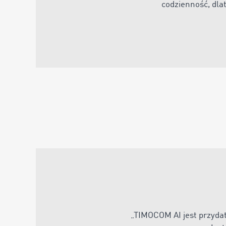
codzienność, dlat
„
TIMOCOM AI jest przyda