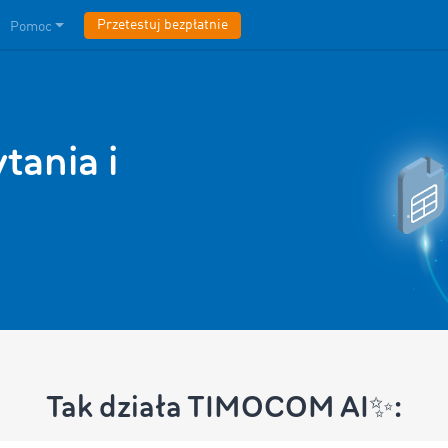
Przetestuj bezpłatnie
Pomoc
ania i
Tak działa TIMOCOM AI✨: