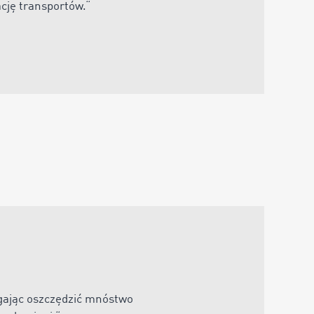
ację transportów
.“
gając oszczędzić mnóstwo