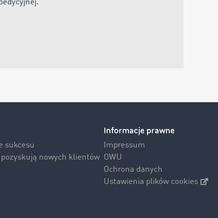
spedycyjnej
.“
Informacje prawne
ie sukcesu
Impressum
i pozyskują nowych klientów
OWU
Ochrona danych
Ustawienia plików cookies