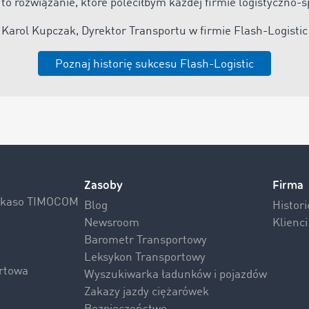
 to rozwiązanie, które poleciłbym każdej firmie logistyczno-
Karol Kupczak, Dyrektor Transportu w firmie Flash-Logistic
Poznaj historię sukcesu Flash-Logistic
Zasoby
Firma
Inkaso TIMOCOM
Blog
Histor
Newsroom
Klienc
Barometr Transportowy
Leksykon Transportowy
rtowa
Wyszukiwarka ładunków i pojazdów
Zakazy jazdy ciężarówek