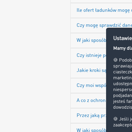
Ile ofert ładunków mogę
Czy mogę sprawdzić dane
W jaki sposób TIMOCOM A
Czy istnieje pomoc techni
Jakie kroki są konieczne
Czy moi współpracownic
A co z ochroną danych?
Przez jaką przeglądarkę
W jaki sposób mogę podz