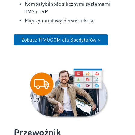
Kompatybilność z licznymi systemami
TMS i ERP
Międzynarodowy Serwis Inkaso
Zobacz TIMOCOM dla Spedytorów >
Przewoźnik