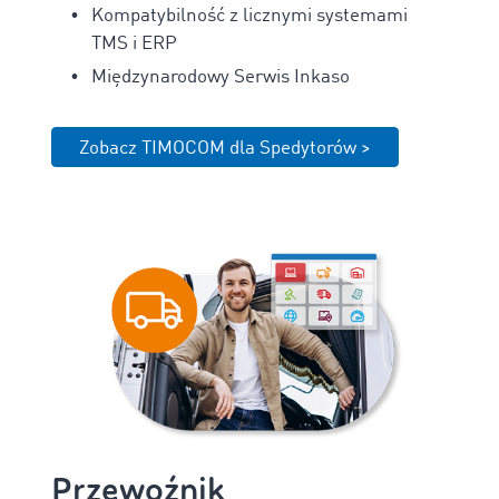
Kompatybilność z licznymi systemami
TMS i ERP
Międzynarodowy Serwis Inkaso
Zobacz TIMOCOM dla Spedytorów >
Przewoźnik