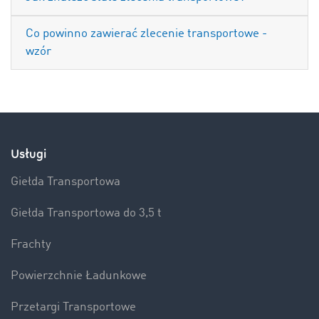
Co powinno zawierać zlecenie transportowe -
wzór
Usługi
Giełda Transportowa
Giełda Transportowa do 3,5 t
Frachty
Powierzchnie Ładunkowe
Przetargi Transportowe