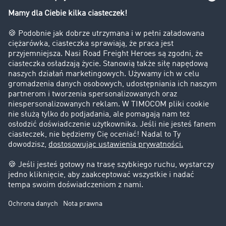
Bezpieczeństwo
Firma
Historie sukcesu
Klienci pozyskują nowych klientów
Informacje prawne
Impressum
OWU
Ochrona danych
Ustawienia plików cookies
Pomoc