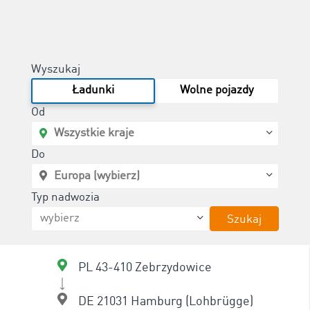
Wyszukaj
Ładunki
Wolne pojazdy
Od
Do
Typ nadwozia
Szukaj
PL 43-410 Zebrzydowice
DE 21031 Hamburg (Lohbrügge)