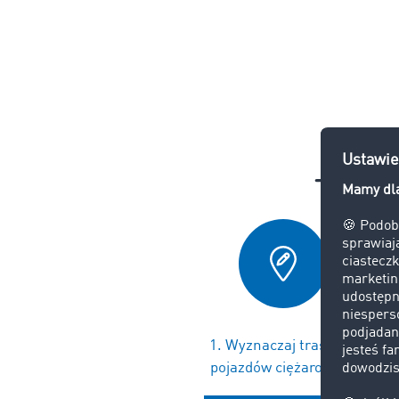
Tak dz
1. Wyznaczaj trasy dla
pojazdów ciężarowych
ogran
Two