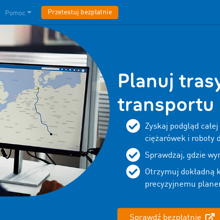
Przetestuj bezpłatnie
Pomoc
Planuj trasy
transportu
Zyskaj podgląd całej
ciężarówek i roboty 
Sprawdzaj, gdzie wy
Otrzymuj dokładną ka
precyzyjnemu plane
Sprawdź bezpłatnie