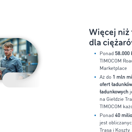
Więcej niż
dla ciężar
Ponad
58.000 
TIMOCOM Road
Marketplace
Aż do
1 mln m
ofert ładunków
ładunkowych
j
na Giełdzie Tr
TIMOCOM każd
Ponad
40 mili
jest obliczany
Trasa i Koszty