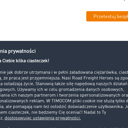
Przetestuj bezp
iała
kalkulator transportowy i pla
2. Sprawdzaj
3. Obliczaj koszty tras
4. Dopasuj tras
iczenia dotyczące
swoich potrz
ich transportów