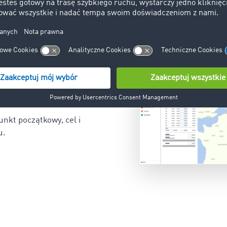
usługi TIMOCOM Trasa
nkt początkowy, cel i
u.