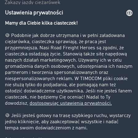
Zakazy jazdy ciężarówek
Bezpieczeństwo
Firma
Historie sukcesu
Klienci pozyskują nowych klientów
Informacje prawne
Impressum
OWU
Ochrona danych
Ustawienia plików cookies