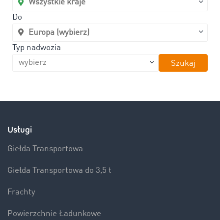
Do
Typ nadwozia
Szukaj
Usługi
Giełda Transportowa
Giełda Transportowa do 3,5 t
Frachty
Powierzchnie Ładunkowe