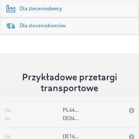
Dla zleceniodawcy
Dla zleceniobiorców
Przykładowe przetargi
transportowe
PL44…
Od:
DE04…
Do:
DE16…
Od: