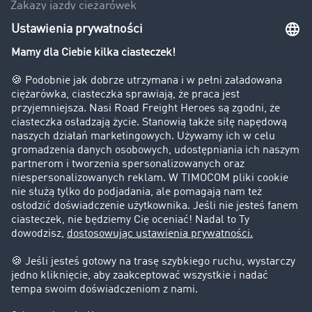
Zakazy jazdy ciężarówek
Bezpieczeństwo
Firma
Historie sukcesu
Klienci pozyskują nowych klientów
Informacje prawne
Impressum
OWU
Ochrona danych
Ustawienia plików cookies