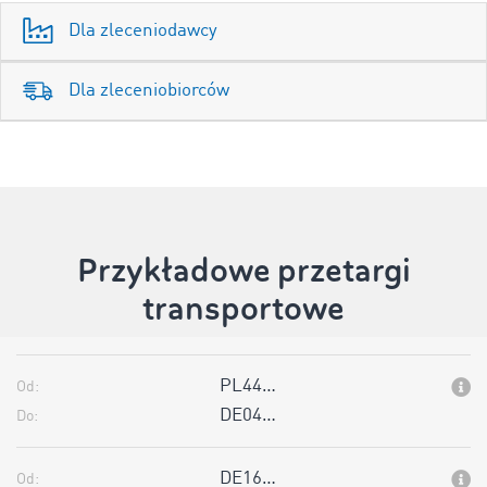
Dla zleceniodawcy
Dla zleceniobiorców
Przykładowe przetargi
transportowe
PL44…
Od:
DE04…
Do:
DE16…
Od: