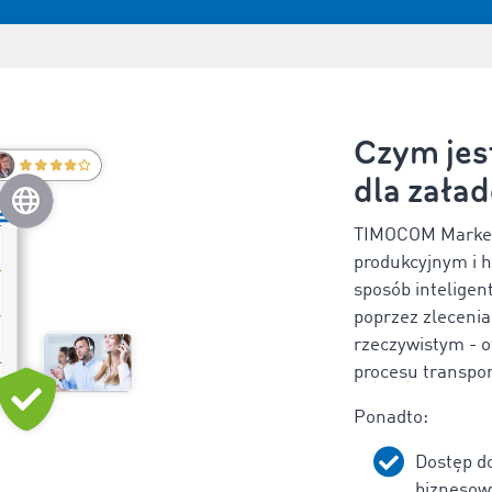
Czym je
dla zała
TIMOCOM Marketp
produkcyjnym i 
sposób inteligent
poprzez zlecenia
rzeczywistym - o
procesu transpo
Ponadto:
Dostęp d
biznesow