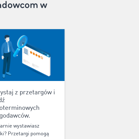
aładowcom w
ystaj z przetargów i
dź
goterminowych
ugodawców.
arnie wystawiasz
ki? Przetargi pomogą