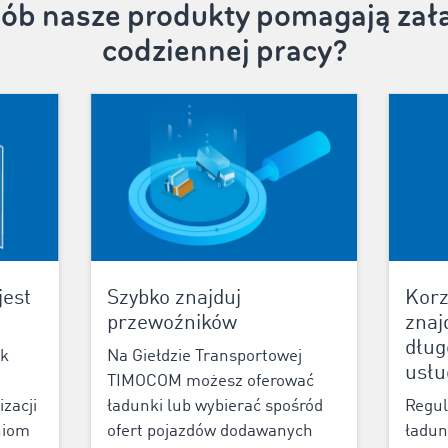
sób nasze produkty pomagają z
codziennej pracy?
jest
Szybko znajduj
Korz
przewoźników
znaj
dłu
ek
Na Giełdzie Transportowej
usł
TIMOCOM możesz oferować
izacji
ładunki lub wybierać spośród
Regul
niom
ofert pojazdów dodawanych
ładun