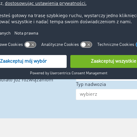
Wyszukaj
erty ładunków
Ładunki
na Giełdzie
Od
t 1 miliona
Do
 przestrzeni ładunkowych z
aufało już rozwiązaniom
Typ nadwozia