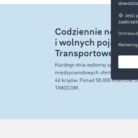
Codziennie nowe of
i wolnych pojazdów 
Transportowej!
Każdego dnia wybieraj spośród nawe
międzynarodowych ofert ładunków i
46 krajów. Ponad 58.000 Klientów z
TIMOCOM.