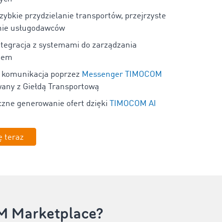
szybkie przydzielanie transportów, przejrzyste
ie usługodawców
ntegracja z systemami do zarządzania
tem
komunikacja poprzez
Messenger TIMOCOM
wany z Giełdą Transportową
czne generowanie ofert dzięki
TIMOCOM AI
ę teraz
M Marketplace?