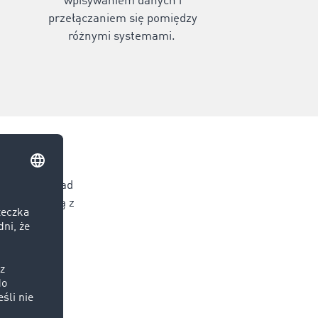
wpisywaniem danych i
przełączaniem się pomiędzy
różnymi systemami.
zych ofert
do sieci ponad
uż korzystają z
ej Giełdy
eraz