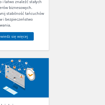
o i łatwo znaleźć stałych
erów biznesowych.
nij stabilność łańcuchów
w i bezpieczeństwo
wania.
wiedz się więcej