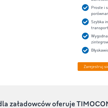
Proste i 
porównan
Szybka i
transpor
Wygodna 
zintegro
Błyskawi
Zarejestruj si
i dla załadowców oferuje TIMOCO