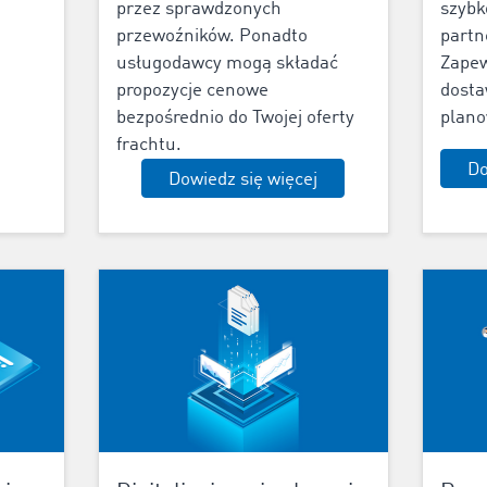
przez sprawdzonych
szybk
przewoźników. Ponadto
partn
usługodawcy mogą składać
Zapew
propozycje cenowe
dosta
bezpośrednio do Twojej oferty
plano
frachtu.
Do
Dowiedz się więcej