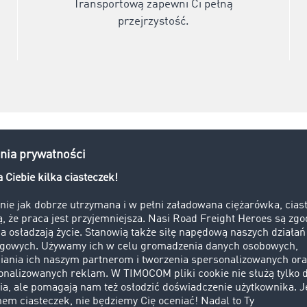
Transportową zapewni Ci pełną
przejrzystość.
Nie przegap najleps
transportu! Dołącz 
58.000
firm, które j
wiodącej europejski
Transportowej.
Zarejestruj się t