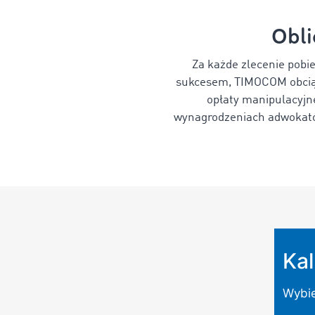
Obli
Za każde zlecenie pobi
sukcesem, TIMOCOM obciąży
opłaty manipulacyjne
wynagrodzeniach adwokatów