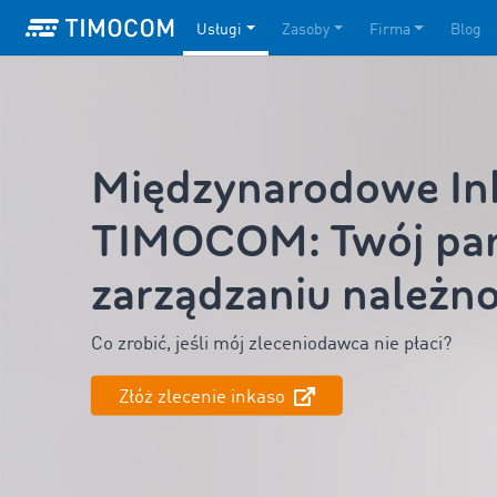
Usługi
Zasoby
Firma
Blog
Międzynarodowe In
TIMOCOM: Twój par
zarządzaniu należn
Co zrobić, jeśli mój zleceniodawca nie płaci?
Złóż zlecenie inkaso