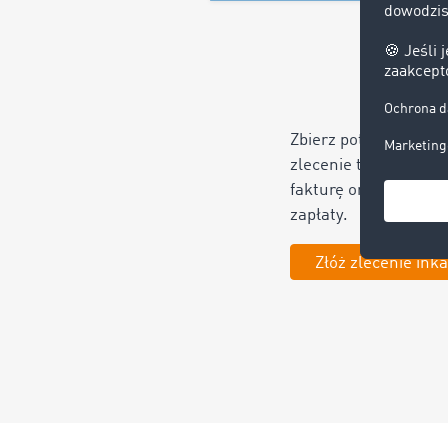
Zbierz potrzebne dok
zlecenie transportow
fakturę oraz ostatni
zapłaty.
Złóż zlecenie ink