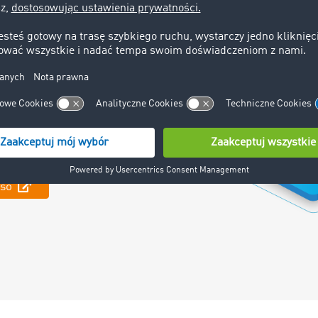
umenty takie jak
e, dowód dostawy,
e wezwanie do
aso