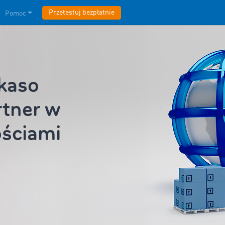
Przetestuj bezpłatnie
Pomoc
kaso
tner w
ościami