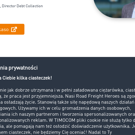
l
,
Director
Debt
Collection
nkaso
 zgłosić sprawę do Inkaso TIMO
Złożenie wniosku
Wer
entów