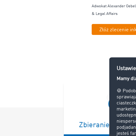
Adwokat Alexander
Oebe
& Legal Affairs
Złóż zlecenie i
Jak
Zbieranie dokum