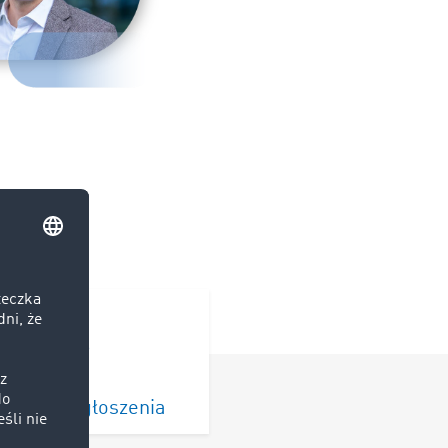
COM?
yfikacja zgłoszenia